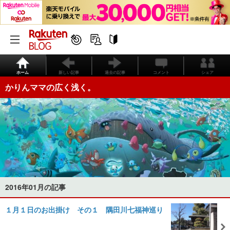
ホーム
新しい記事
過去の記事
コメント
シェア
かりんママの広く浅く。
2016年01月の記事
１月１日のお出掛け その１ 隅田川七福神巡り