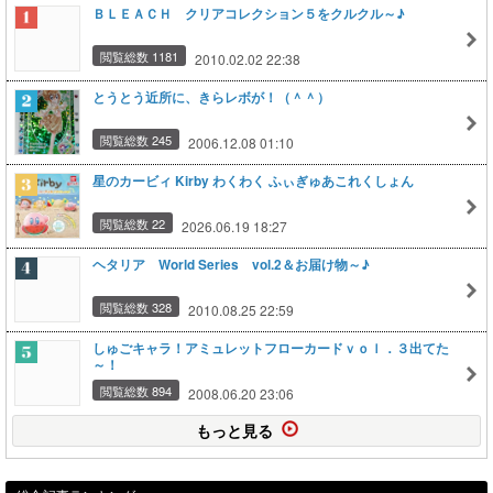
ＢＬＥＡＣＨ クリアコレクション５をクルクル～♪
閲覧総数 1181
2010.02.02 22:38
とうとう近所に、きらレボが！（＾＾）
閲覧総数 245
2006.12.08 01:10
星のカービィ Kirby わくわく ふぃぎゅあこれくしょん
閲覧総数 22
2026.06.19 18:27
ヘタリア World Series vol.2＆お届け物～♪
閲覧総数 328
2010.08.25 22:59
しゅごキャラ！アミュレットフローカードｖｏｌ．３出てた
～！
閲覧総数 894
2008.06.20 23:06
もっと見る