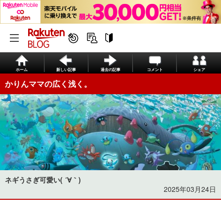
ホーム
新しい記事
過去の記事
コメント
シェア
かりんママの広く浅く。
ネギうさぎ可愛い( ´∀｀)
2025年03月24日