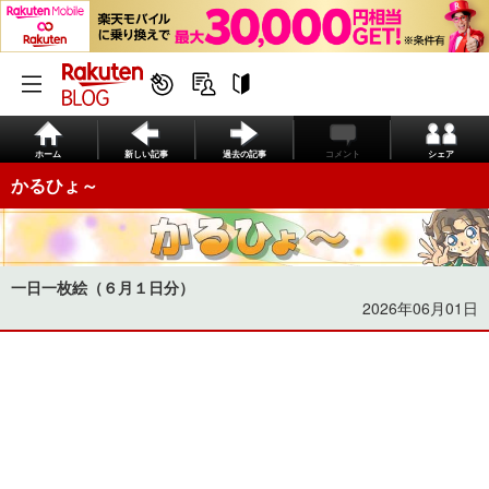
ホーム
新しい記事
過去の記事
コメント
シェア
かるひょ～
一日一枚絵（６月１日分）
2026年06月01日