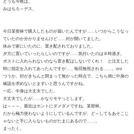
どうも今晩は。
みはちろ～デス。
今日某密林で購入したものが届いたんですが……いつからこうなっ
ていたのか分かりませんけど……封が開いてました。
休みで家にいたのに、置き配されておりました。
夕方に置いていったらしいのですが……気付いたのは８時過ぎ。
ポストに入れられないのなら置き配はしないでくれ！ と注文した
時に指定を入れてあったんですが……毎回無視される……。orz
つうか、封がきちんと閉まって無かった時点で、こちら側に中身の
確認を求めないとまずいと思うんですがね。
一応、中身は大丈夫でした。
大丈夫でしたが……かなりモヤっとします。
は～～～、最近はホントにダメダメですね。某密林。
だから極力使わないようにしているんですが、ど～してもあそこじ
ゃないと手に入らないものがたまにあるので……。
まったく。