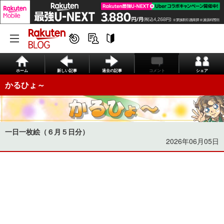
ホーム
新しい記事
過去の記事
コメント
シェア
かるひょ～
一日一枚絵（６月５日分）
2026年06月05日