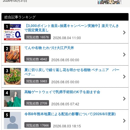
2026年05月31日
総合記事ランキング
【3,000ポイント進呈×抽選キャンペーン実施中】楽天でんき
で固定費見直し
閲覧総数 16576
2026.08.04 11:00
てんや名物 たれづけ大江戸天丼
閲覧総数 4942
2026.08.05 00:00
夏に切り戻しで繰り返し花を咲かせる植物 ペチュニア バー
ベナ…
閲覧総数 5983
2026.08.05 00:00
高輪ゲートウェイで乳癌手術前のK子を励ます会
閲覧総数 2709
2026.08.05 07:42
令和8年熊本地震による配送の影響について(2026/8/3更新)
閲覧総数 17666
2026.08.03 18:15