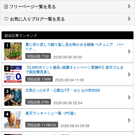
フリーページ一覧を見る
お気に入りブログ一覧を見る
総合記事ランキング
夏に切り戻しで繰り返し花を咲かせる植物 ペチュニア バー
ベナ…
閲覧総数 7102
2026.08.05 00:00
【3,000ポイント進呈×抽選キャンペーン実施中】楽天でんき
で固定費見直し
閲覧総数 17699
2026.08.04 11:00
元気だったK子・心配なT子・せともの市2026
閲覧総数 2765
2026.08.06 22:54
楽天ラッキーくじ一覧（PC版）
閲覧総数 11198120
2026.08.04 09:38