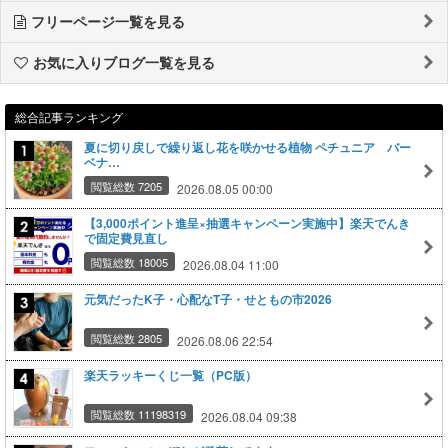
フリーページ一覧を見る
お気に入りブログ一覧を見る
総合記事ランキング
夏に切り戻しで繰り返し花を咲かせる植物 ペチュニア バー
ベナ…
閲覧総数 7205
2026.08.05 00:00
【3,000ポイント進呈×抽選キャンペーン実施中】楽天でんき
で固定費見直し
閲覧総数 18005
2026.08.04 11:00
元気だったK子・心配なT子・せともの市2026
閲覧総数 2805
2026.08.06 22:54
楽天ラッキーくじ一覧（PC版）
閲覧総数 11198319
2026.08.04 09:38