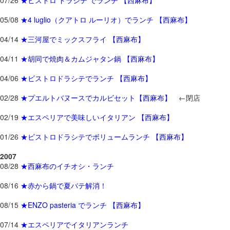
05/08
★4 luglio（クアトロ ルーリオ）でランチ 【西麻布】
04/14
★三河屋でミックスフライ 【西麻布】
04/11
★胡同で焼肉＆カムジャタン鍋 【西麻布】
04/06
★ビストロドラシテでランチ 【西麻布】
02/28
★プエルトバヌースでカルビセット【西麻布】
←閉店
02/19
★エスペリアで美味しいイタリアン 【西麻布】
01/26
★ビストロドラシテでボリュームランチ 【西麻布】
2007
08/28
★西麻布のイチオシ・ランチ
08/16
★赤から鍋で夏バテ解消！
08/15
★ENZO pasteria でランチ 【西麻布】
07/14
★エスペリアでイタリアンランチ