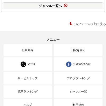
ジャンル一覧へ
このページの上に戻る
メニュー
新規登録
日記を書く
公式X
公式facebook
サービストップ
ブログランキング
記事ランキング
ジャンル一覧
ヘルプ
利用規約