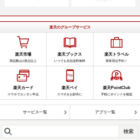
楽天のグループサービス
楽天市場
楽天ブックス
楽天トラベル
商品数は1億点以上
いつでも全品送料無料
簡単宿泊予約！
楽天カード
楽天ペイ
楽天PointClub
スマホでカンタン申込
スマホをお財布に
手軽にポイントを確認
サービス一覧
アプリ一覧