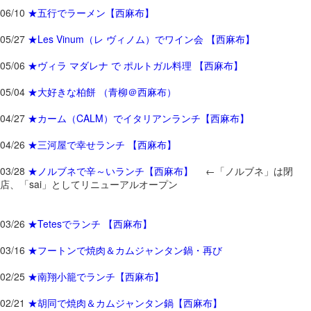
06/10
★五行でラーメン【西麻布】
05/27
★Les Vinum（レ ヴィノム）でワイン会 【西麻布】
05/06
★ヴィラ マダレナ で ポルトガル料理 【西麻布】
05/04
★大好きな柏餅 （青柳＠西麻布）
04/27
★カーム（CALM）でイタリアンランチ【西麻布】
04/26
★三河屋で幸せランチ 【西麻布】
03/28
★ノルブネで辛～いランチ【西麻布】
←「ノルブネ」は閉
店、「sai」としてリニューアルオープン
03/26
★Tetesでランチ 【西麻布】
03/16
★フートンで焼肉＆カムジャンタン鍋・再び
02/25
★南翔小籠でランチ【西麻布】
02/21
★胡同で焼肉＆カムジャンタン鍋【西麻布】