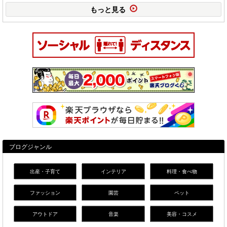
もっと見る
ブログジャンル
出産・子育て
インテリア
料理・食べ物
ファッション
園芸
ペット
アウトドア
音楽
美容・コスメ