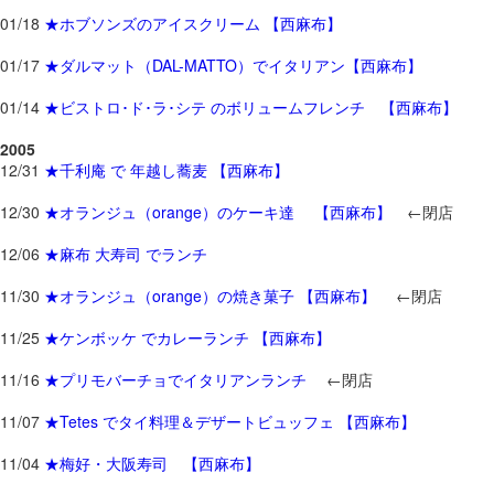
01/18
★ホブソンズのアイスクリーム 【西麻布】
01/17
★ダルマット（DAL-MATTO）でイタリアン【西麻布】
01/14
★ビストロ･ド･ラ･シテ のボリュームフレンチ 【西麻布】
2005
12/31
★千利庵 で 年越し蕎麦 【西麻布】
12/30
★オランジュ（orange）のケーキ達 【西麻布】
←閉店
12/06
★麻布 大寿司 でランチ
11/30
★オランジュ（orange）の焼き菓子 【西麻布】
←閉店
11/25
★ケンボッケ でカレーランチ 【西麻布】
11/16
★プリモバーチョでイタリアンランチ
←閉店
11/07
★Tetes でタイ料理＆デザートビュッフェ 【西麻布】
11/04
★梅好・大阪寿司 【西麻布】