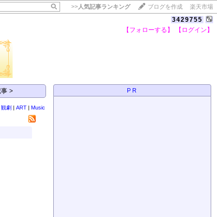
>>
人気記事ランキング
ブログを作成
楽天市場
3429755
【フォローする】
【ログイン】
【毎日開催】
15記事にいいね！で1ポイント
10秒滞在
事 >
PR
いいね!
--
/
--
|
観劇
|
ART
|
Music