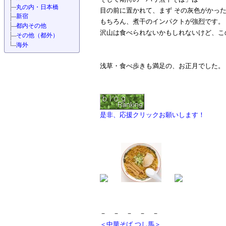
丸の内・日本橋
目の前に置かれて、まず その灰色がかっ
新宿
もちろん、煮干のインパクトが強烈です。
都内その他
沢山は食べられないかもしれないけど、こ
その他（都外）
海外
浅草・食べ歩きも満足の、お正月でした。
是非、応援クリックお願いします！
－ － － － －
＜中華そば つし馬＞