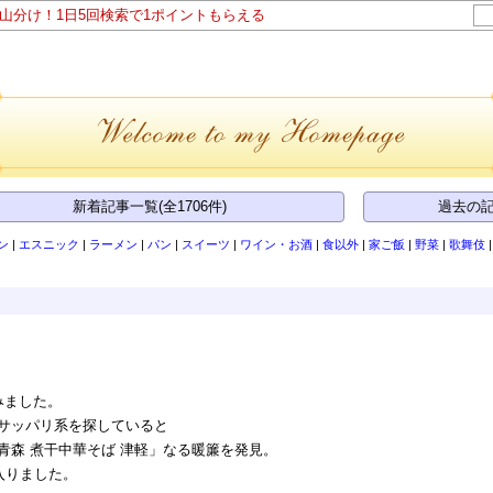
ト山分け！1日5回検索で1ポイントもらえる
新着記事一覧(全1706件)
過去の記
ン
|
エスニック
|
ラーメン
|
パン
|
スイーツ
|
ワイン・お酒
|
食以外
|
家ご飯
|
野菜
|
歌舞伎
みました。
サッパリ系を探していると
青森 煮干中華そば 津軽」なる暖簾を発見。
入りました。