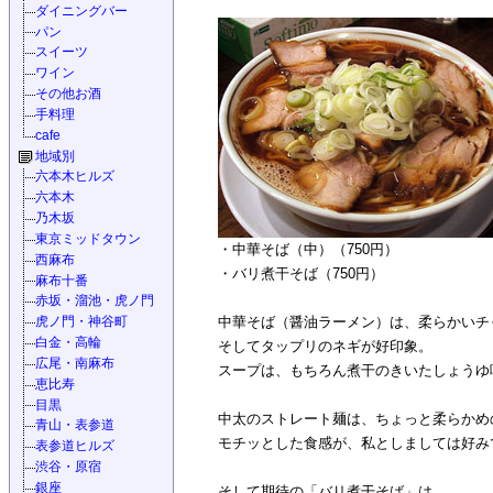
ダイニングバー
パン
スイーツ
ワイン
その他お酒
手料理
cafe
地域別
六本木ヒルズ
六本木
乃木坂
東京ミッドタウン
・中華そば（中）（750円）
西麻布
・バリ煮干そば（750円）
麻布十番
赤坂・溜池・虎ノ門
虎ノ門・神谷町
中華そば（醤油ラーメン）は、柔らかいチ
白金・高輪
そしてタップリのネギが好印象。
広尾・南麻布
スープは、もちろん煮干のきいたしょうゆ
恵比寿
目黒
中太のストレート麺は、ちょっと柔らかめ
青山・表参道
モチッとした食感が、私としましては好み
表参道ヒルズ
渋谷・原宿
銀座
そして期待の「バリ煮干そば」は