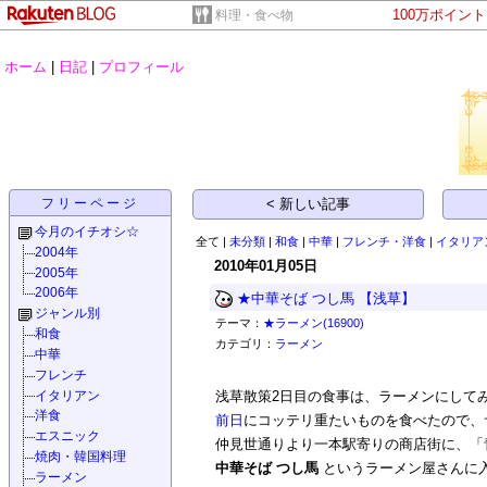
100万ポイン
料理・食べ物
ホーム
|
日記
|
プロフィール
フリーページ
< 新しい記事
今月のイチオシ☆
全て |
未分類
|
和食
|
中華
|
フレンチ・洋食
|
イタリア
2004年
2010年01月05日
2005年
2006年
★中華そば つし馬 【浅草】
ジャンル別
テーマ：
★ラーメン(16900)
和食
カテゴリ：
ラーメン
中華
フレンチ
イタリアン
浅草散策2日目の食事は、ラーメンにして
洋食
前日
にコッテリ重たいものを食べたので、
エスニック
仲見世通りより一本駅寄りの商店街に、「
焼肉・韓国料理
中華そば つし馬
というラーメン屋さんに
ラーメン