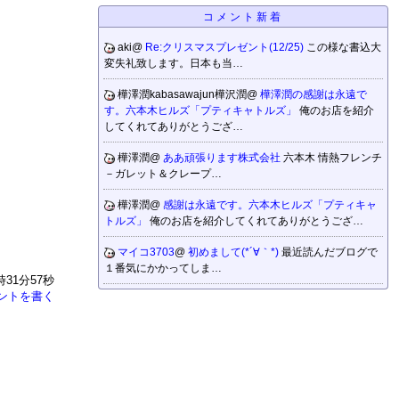
コメント新着
aki@
Re:クリスマスプレゼント(12/25)
この様な書込大
変失礼致します。日本も当…
樺澤潤kabasawajun樺沢潤@
樺澤潤の感謝は永遠で
す。六本木ヒルズ「プティキャトルズ」
俺のお店を紹介
してくれてありがとうござ…
樺澤潤@
ああ頑張ります株式会社
六本木 情熱フレンチ
－ガレット＆クレープ…
樺澤潤@
感謝は永遠です。六本木ヒルズ「プティキャ
トルズ」
俺のお店を紹介してくれてありがとうござ…
マイコ3703
@
初めまして(*´∀｀*)
最近読んだブログで
１番気にかかってしま…
時31分57秒
ントを書く