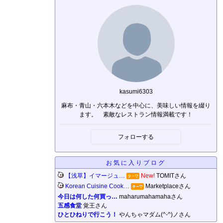
kasumi6303
麻布・青山・六本木などを中心に、美味しい情報を綴り
ます。 素敵なレストラン情報満載です！
フォローする
お気に入りブログ
【浅草】イマージュ…
New!
TOMITさん
Korean Cuisine Cook…
Marketplaceさん
今日は何した何買っ…
maharumahamahaさん
五感食堂
覚王さん
ひとひねりで行こう！
やんちゃマダム(^-^)ノさん