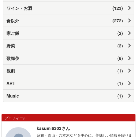
ワイン・お酒
(123)
食以外
(272)
家ご飯
(2)
野菜
(2)
歌舞伎
(6)
観劇
(1)
ART
(1)
Music
(1)
プロフィール
kasumi6303さん
麻布・青山・六本木などを中心に、美味しい情報を綴りま