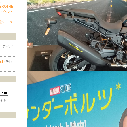
した！
ROTHE
場・ウルト
念メニュ
)
アグバ
31)
それ
イト