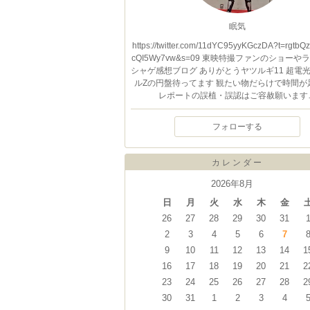
眠気
https://twitter.com/11dYC95yyKGczDA?t=rgtbQ
cQI5Wy7vw&s=09 東映特撮ファンのショー
シャゲ感想ブログ ありがとうヤツルギ11 超電
ルZの円盤待ってます 観たい物だらけで時間が
レポートの誤植・誤認はご容赦願います
フォローする
カレンダー
2026年8月
日
月
火
水
木
金
26
27
28
29
30
31
2
3
4
5
6
7
9
10
11
12
13
14
1
16
17
18
19
20
21
2
23
24
25
26
27
28
2
30
31
1
2
3
4