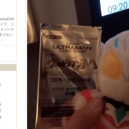
zuveyDx8
やライブ、ソ
光スパーク
足りない
…
土
1
8
5
2
9
5