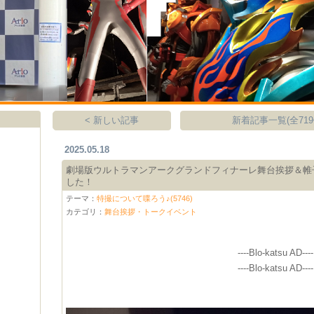
< 新しい記事
新着記事一覧(全719
2025.05.18
劇場版ウルトラマンアークグランドフィナーレ舞台挨拶＆帷
した！
テーマ：
特撮について喋ろう♪(5746)
カテゴリ：
舞台挨拶・トークイベント
----Blo-katsu AD----
----Blo-katsu AD----