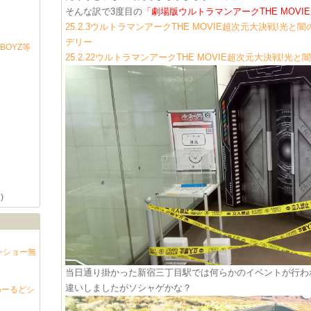
​​​​そんな訳で3度目の
​「劇場版ウルトラマンアーク​
THE MO
25.2.3ウルトラマンアークTHE MOVIE超次元大決戦!
デリー
BOYZ等
25.2.22ウルトラマンアークTHE MOVIE超次元大決戦!
)
ンショー無
当日通り掛かった新宿三丁目駅では何らかのイベントが行わ
違いしましたがソシャゲかな？
わーるどシ