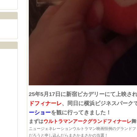
​25年5月17日に新宿ピカデリーにて上映され
ドフィナーレ
、同日に横浜ビジネスパーク
ーショー​
を観に行ってきました！​​
​まずは
ウルトラマンアークグランドフィナーレ
舞
ニュージェネレーションウルトラマン映画恒例のグランドフ
だろうと申し込んだらまさかまさかの当選！​