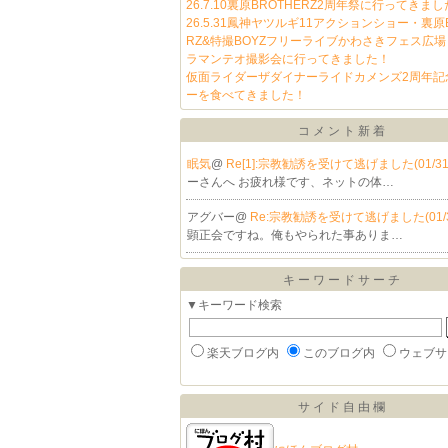
26.7.10裏原BROTHERZ2周年祭に行ってきま
26.5.31鳳神ヤツルギ11アクションショー・裏原B
RZ&特撮BOYZフリーライブかわさきフェス広
ラマンテオ撮影会に行ってきました！
仮面ライダーザダイナーライドカメンズ2周年記
ーを食べてきました！
コメント新着
眠気
@
Re[1]:宗教勧誘を受けて逃げました(01/31
ーさんへ お疲れ様です、ネットの体…
アグバー@
Re:宗教勧誘を受けて逃げました(01/
顕正会ですね。俺もやられた事ありま…
キーワードサーチ
▼キーワード検索
楽天ブログ内
このブログ内
ウェブサ
サイド自由欄