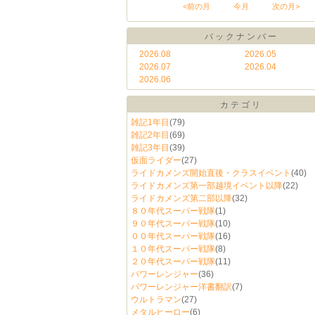
<前の月
今月
次の月>
バックナンバー
2026.08
2026.05
2026.07
2026.04
2026.06
カテゴリ
雑記1年目
(79)
雑記2年目
(69)
雑記3年目
(39)
仮面ライダー
(27)
ライドカメンズ開始直後・クラスイベント
(40)
ライドカメンズ第一部越境イベント以降
(22)
ライドカメンズ第二部以降
(32)
８０年代スーパー戦隊
(1)
９０年代スーパー戦隊
(10)
００年代スーパー戦隊
(16)
１０年代スーパー戦隊
(8)
２０年代スーパー戦隊
(11)
パワーレンジャー
(36)
パワーレンジャー洋書翻訳
(7)
ウルトラマン
(27)
メタルヒーロー
(6)