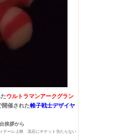
た​
ウルトラマンアークグラン
で開催された
​帷子戦士デザイヤ
台挨拶から​
ィナーレ上映 流石にチケット当たらない