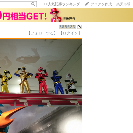
>>
人気記事ランキング
ブログを作成
楽天市場
385523
【フォローする】
【ログイン】
【毎日開催】
15記事にいいね！で1ポイント
10秒滞在
いいね!
--
/
--