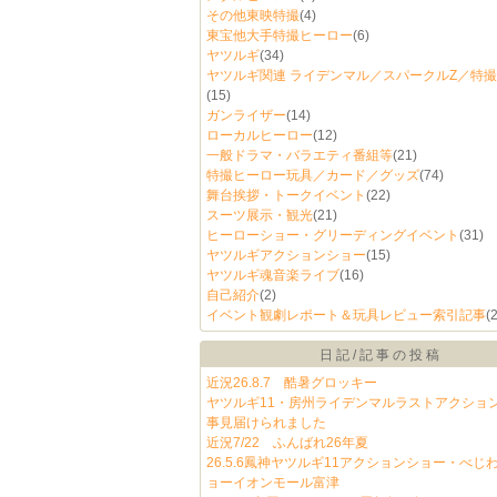
その他東映特撮
(4)
東宝他大手特撮ヒーロー
(6)
ヤツルギ
(34)
ヤツルギ関連 ライデンマル／スパークルZ／特撮
(15)
ガンライザー
(14)
ローカルヒーロー
(12)
一般ドラマ・バラエティ番組等
(21)
特撮ヒーロー玩具／カード／グッズ
(74)
舞台挨拶・トークイベント
(22)
スーツ展示・観光
(21)
ヒーローショー・グリーディングイベント
(31)
ヤツルギアクションショー
(15)
ヤツルギ魂音楽ライブ
(16)
自己紹介
(2)
イベント観劇レポート＆玩具レビュー索引記事
(2
日記/記事の投稿
近況26.8.7 酷暑グロッキー
ヤツルギ11・房州ライデンマルラストアクショ
事見届けられました
近況7/22 ふんばれ26年夏
26.5.6鳳神ヤツルギ11アクションショー・べじ
ョーイオンモール富津