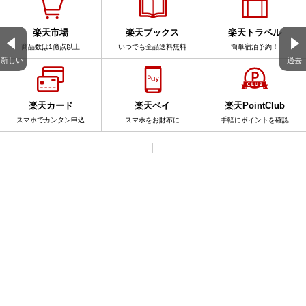
楽天市場
楽天ブックス
楽天トラベル
商品数は1億点以上
いつでも全品送料無料
簡単宿泊予約！
新しい
過去
楽天カード
楽天ペイ
楽天PointClub
スマホでカンタン申込
スマホをお財布に
手軽にポイントを確認
サービス一覧
アプリ一覧
楽天ブログ全体を検索
このブログ内を検索