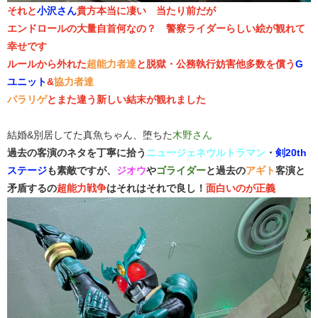
それと
小沢さん
貴方本当に凄い 当たり前だが
エンドロールの大量自首何なの？ 警察ライダーらしい絵が観れて
幸せです
ルールから外れた
超能力者達
と脱獄・公務執行妨害他多数を償う
G
ユニット
&
協力者達
パラリゲ
とまた違う新しい結末が観れました
結婚&別居してた真魚ちゃん、堕ちた
木野さん
過去の客演のネタを丁寧に拾う
ニュージェネウルトラマン
・
剣20th
ステージ
も素敵ですが、
ジオウ
や
ゴライダー
と過去の
アギト
客演と
矛盾するの
超能力戦争
はそれはそれで良し！
面白いのが正義