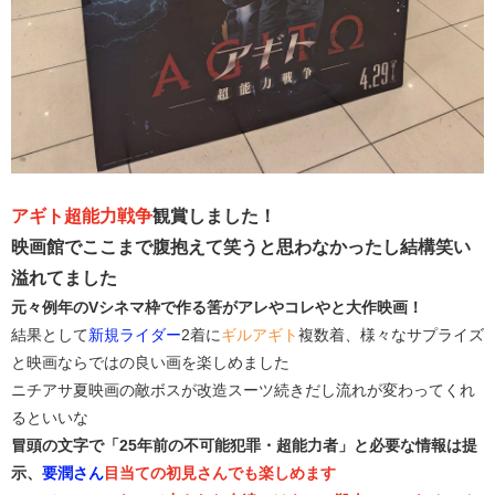
アギト超能力戦争
観賞しました！
映画館でここまで腹抱えて笑うと思わなかったし結構笑い
溢れてました
元々例年のVシネマ枠で作る筈がアレやコレやと大作映画！
結果として
新規ライダー
2着に
ギルアギト
複数着、様々なサプライズ
と映画ならではの良い画を楽しめました
ニチアサ夏映画の敵ボスが改造スーツ続きだし流れが変わってくれ
るといいな
冒頭の文字で「25年前の不可能犯罪・超能力者」と必要な情報は提
示、
要潤さん
目当ての初見さんでも楽しめます