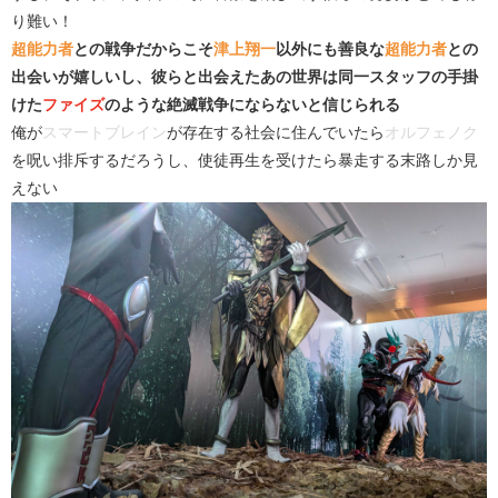
り難い！
超能力者
との戦争だからこそ
津上翔一
以外にも善良な
超能力者
との
出会いが嬉しいし、彼らと出会えたあの世界は同一スタッフの手掛
けた
ファイズ
のような絶滅戦争にならないと信じられる
俺が
スマートブレイン
が存在する社会に住んでいたら
オルフェノク
を呪い排斥するだろうし、使徒再生を受けたら暴走する末路しか見
えない