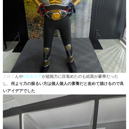
北條さ
んや
G6/るり子
が超能力に目覚めたのも絵面が豪華だった
し、
何より力の振るい方は個人個人の素養だと改めて描けるので良
いアイデアでした