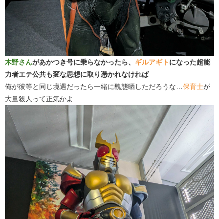
木野さん
があかつき号に乗らなかったら、
ギルアギト
になった超能
力者エテ公共も変な思想に取り憑かれなければ
俺が彼等と同じ境遇だったら一緒に醜態晒しただろうな…
保育士
が
大量殺人って正気かよ