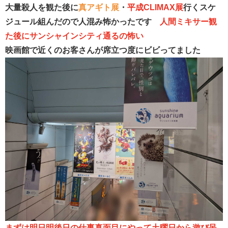
大量殺人を観た後に
真アギト展
・
平成CLIMAX展
行くスケ
ジュール組んだので人混み怖かったです
人間ミキサー観
た後にサンシャインシティ通るの怖い
映画館で近くのお客さんが席立つ度にビビってました
まずは明日明後日の仕事真面目にやって土曜日から遊び呆