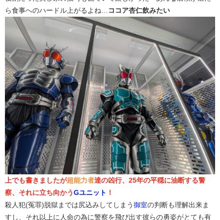
ら食事へのハードル上がるよね…
ココア杏仁飲みたい
上でも書きましたが
超能力者
達の凶行、25年の平穏に油断する警
察、それに立ち向かう
Gユニット
！
殺人犯(冤罪)脱獄までは尻込みしてしまう
御室
の判断も理解出来ま
すし、それ以上に人命の為に警察を飛び出す彼らの勇姿がとても有