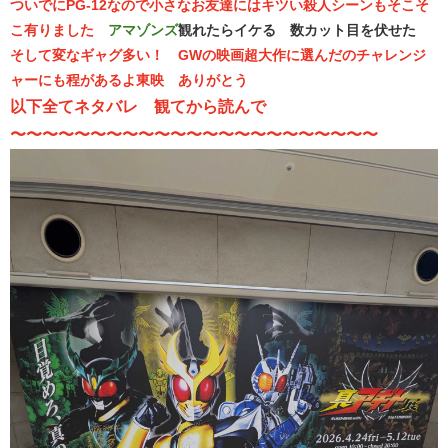
ついでにPG-12なので小さなお友達にはキツい殺人シーンもそこそ
こ有りました
アマゾンズ
観れたらイケる 数カット目を伏せた
そして変なギャグ多い！ GWの映画超大作に選んだのチャレンジ
ャーにも程があるよ東映 ありがとう
以下全てネタバレ 観てから読んで
〜〜〜〜〜〜〜〜〜〜〜〜〜〜〜〜〜〜〜〜〜〜〜