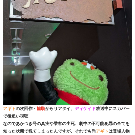
アギト
の次回作・
龍騎
からリアタイ、
ディケイド
放送中にスカパー
で後追い視聴
なのであかつき号の真実や乗客の生死、劇中の不可能犯罪の全てを
知った状態で観てしまったんですが、それでも尚
アギト
は登場人物