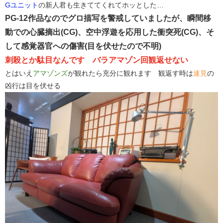
Gユニット
の新人君も生きててくれてホッとした…
PG-12作品なのでグロ描写を警戒していましたが、瞬間移
動での心臓摘出(CG)、空中浮遊を応用した衝突死(CG)、そ
して感覚器官への傷害(目を伏せたので不明)
刺殺とか駄目なんです バラアマゾン回観返せない
とはいえ
アマゾンズ
が観れたら充分に観れます 観返す時は
速見
の
凶行は目を伏せる