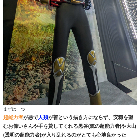
まずは一つ
超能力者
が悪で
人類
が善という描き方にならず、安穏を望
むお偉いさんや手を貸してくれる黒谷(銃の超能力者)や大山
(透明の超能力者)が入り乱れるのがとても心地良かった