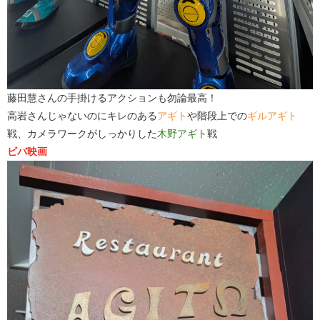
藤田慧さんの手掛けるアクションも勿論最高！
高岩さんじゃないのにキレのある
アギト
や階段上での
ギルアギト
戦、カメラワークがしっかりした
木野アギト
戦
ビバ映画