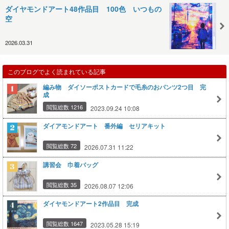
ダイヤモンドアート48作品目 100色 いつもの
空
2026.03.31
このブログでよく読まれている記事
編み物 ダイソーポストカードで毛糸のおパンツ2つ目 完
成
閲覧総数 1216
2023.09.24 10:08
ダイアモンドアート 番外編 セリアキット
閲覧総数 72
2026.07.31 11:22
講習会 巾着バッグ
閲覧総数 35
2026.08.07 12:06
ダイヤモンドアート2作品目 完成
閲覧総数 1647
2023.05.28 15:19