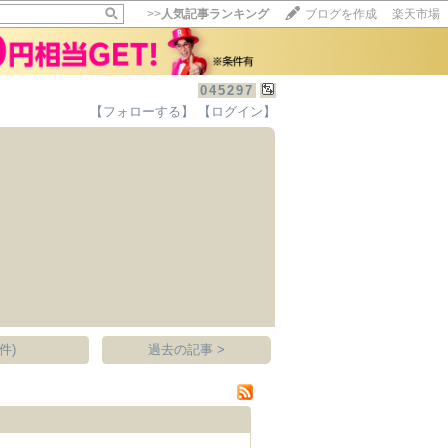
>>
人気記事ランキング
ブログを作成
楽天市場
045297
【フォローする】
【ログイン】
【毎日開催】
15記事にいいね！で1ポイント
10秒滞在
いいね!
--
/
--
件)
過去の記事 >