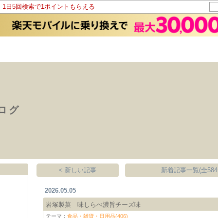
！1日5回検索で1ポイントもらえる
ログ
< 新しい記事
新着記事一覧(全584
2026.05.05
岩塚製菓 味しらべ濃旨チーズ味
テーマ：
食品・雑貨・日用品(406)