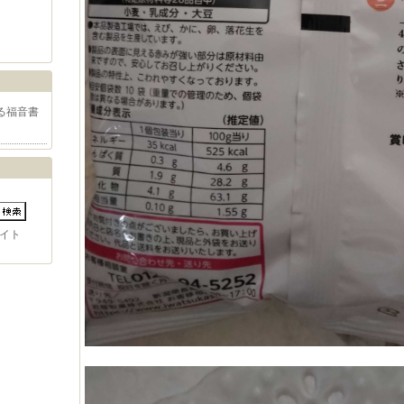
る福音書
イト