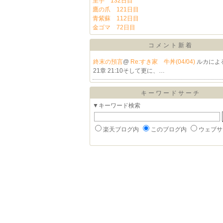
里芋 132日目
鷹の爪 121日目
青紫蘇 112日目
金ゴマ 72日目
コメント新着
終末の預言
@
Re:すき家 牛丼(04/04)
ルカによ
21章 21:10そして更に、…
キーワードサーチ
▼キーワード検索
楽天ブログ内
このブログ内
ウェブサ