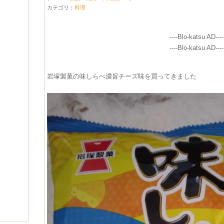
カテゴリ：
料理
----Blo-katsu AD----
----Blo-katsu AD----
岩塚製菓の味しらべ濃旨チーズ味を買ってきました