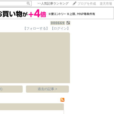
>>
人気記事ランキング
ブログを作成
楽天市場
000669
【フォローする】
【ログイン】
【毎日開催】
15記事にいいね！で1ポイント
10秒滞在
いいね!
--
/
--
)
過去の記事 >