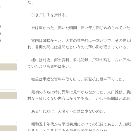
た。
土
1
引き戸に手を掛ける。
8
5
戸は重かった。開いた瞬間、長い年月閉じ込められていた
2
9
室内は薄暗かった。天井の蛍光灯は一本だけで、その光も
れ、書棚の間には昼間だというのに薄い影が溜まっている。
5
棚には村史、郷土資料、祭礼記録、戸籍の写し、古いアル
ていたよりも資料は多い。
敏昌は手近な資料を取り出し、閲覧机に腰を下ろした。
最初のうちは特に異常は見つからなかった。人口推移、農
村なら珍しくない内容ばかりである。しかし一時間ほど読み
ある年代だけ、人名が不自然に少ないのだ。
昭和五十年代から平成初期にかけての記録である。人口統
なると、ところどころ不自然な欠落が見られた。