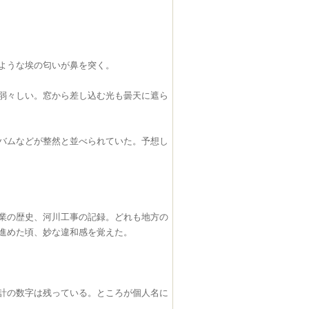
ような埃の匂いが鼻を突く。
弱々しい。窓から差し込む光も曇天に遮ら
バムなどが整然と並べられていた。予想し
業の歴史、河川工事の記録。どれも地方の
進めた頃、妙な違和感を覚えた。
計の数字は残っている。ところが個人名に