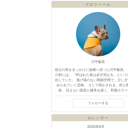
プロフィール
川平敏昌
祖父の死をきっかけに故郷へ戻った川平敏昌。 
の村には、「呼ばれた者は必ず消える」という
在していた。 逃げ場のない閉鎖空間で、少しず
められていく恐怖。 そして明かされる、村と
体。 抗えない因習と継承を描く、和風ホラー
フォローする
カレンダー
2026年8月