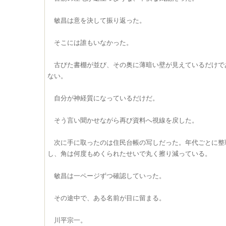
敏昌は意を決して振り返った。
そこには誰もいなかった。
古びた書棚が並び、その奥に薄暗い壁が見えているだけで
ない。
自分が神経質になっているだけだ。
そう言い聞かせながら再び資料へ視線を戻した。
次に手に取ったのは住民台帳の写しだった。年代ごとに整
し、角は何度もめくられたせいで丸く擦り減っている。
敏昌は一ページずつ確認していった。
その途中で、ある名前が目に留まる。
川平宗一。