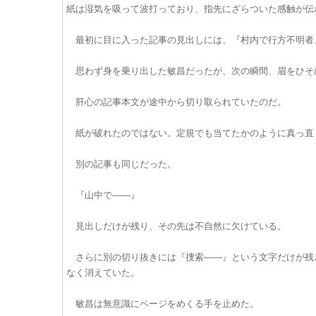
紙は湿気を吸って波打っており、指先にざらついた感触が伝
最初に目に入った記事の見出しには、『村内で行方不明者
思わず身を乗り出した敏昌だったが、次の瞬間、眉をひそ
肝心の記事本文が途中から切り取られていたのだ。
紙が破れたのではない。定規でも当てたかのように真っ直
別の記事も同じだった。
『山中で――』
見出しだけが残り、その先は不自然に欠けている。
さらに別の切り抜きには『捜索――』という文字だけが残
なく消えていた。
敏昌は無意識にページをめくる手を止めた。