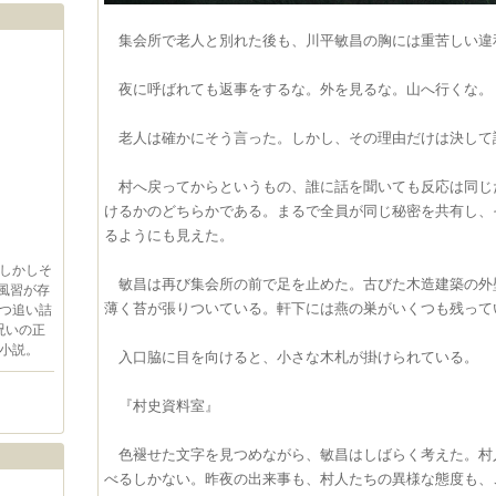
集会所で老人と別れた後も、川平敏昌の胸には重苦しい違
夜に呼ばれても返事をするな。外を見るな。山へ行くな。
老人は確かにそう言った。しかし、その理由だけは決して
村へ戻ってからというもの、誰に話を聞いても反応は同じ
けるかのどちらかである。まるで全員が同じ秘密を共有し、
るようにも見えた。
しかしそ
敏昌は再び集会所の前で足を止めた。古びた木造建築の外
風習が存
薄く苔が張りついている。軒下には燕の巣がいくつも残って
つ追い詰
呪いの正
小説。
入口脇に目を向けると、小さな木札が掛けられている。
『村史資料室』
色褪せた文字を見つめながら、敏昌はしばらく考えた。村
べるしかない。昨夜の出来事も、村人たちの異様な態度も、