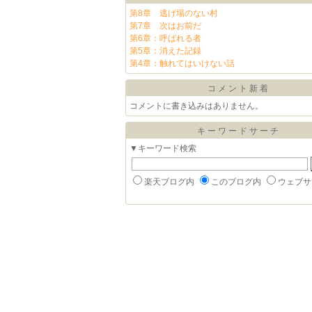
第8章 逃げ場のない村
第7章 次はお前だ
第6章：呼ばれる者
第5章：消えた記録
第4章：触れてはいけない話
コメント新着
コメントに書き込みはありません。
キーワードサーチ
▼キーワード検索
楽天ブログ内
このブログ内
ウェブサ