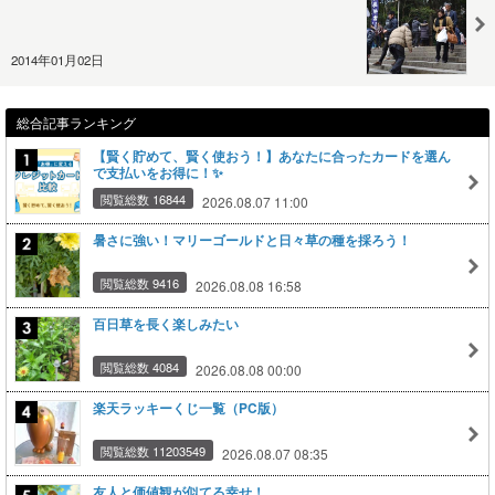
2014年01月02日
総合記事ランキング
【賢く貯めて、賢く使おう！】あなたに合ったカードを選ん
で支払いをお得に！✨
閲覧総数 16844
2026.08.07 11:00
暑さに強い！マリーゴールドと日々草の種を採ろう！
閲覧総数 9416
2026.08.08 16:58
百日草を長く楽しみたい
閲覧総数 4084
2026.08.08 00:00
楽天ラッキーくじ一覧（PC版）
閲覧総数 11203549
2026.08.07 08:35
友人と価値観が似てる幸せ！