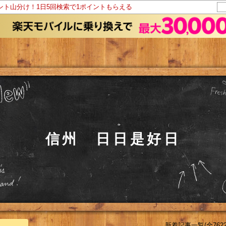
イント山分け！1日5回検索で1ポイントもらえる
信州 日日是好日
新着記事一覧(全7622