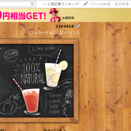
>>
人気記事ランキング
ブログを作成
楽天市場
2164868
【フォローする】
【ログイン】
【毎日開催】
15記事にいいね！で1ポイント
10秒滞在
いいね!
--
/
--
件)
過去の記事 >