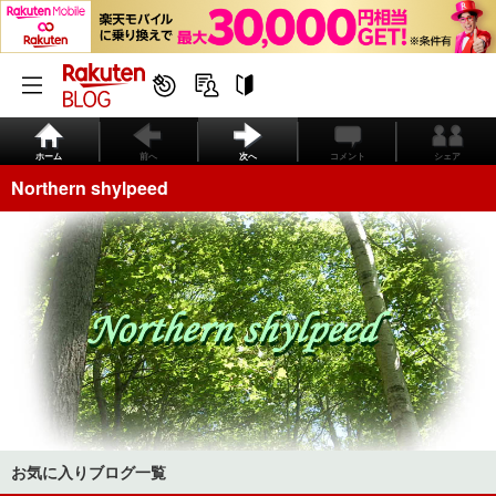
ホーム
前へ
次へ
コメント
シェア
Northern shylpeed
お気に入りブログ一覧