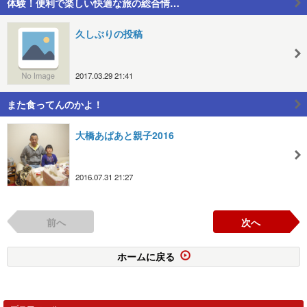
体験！便利で楽しい快適な旅の総合情…
久しぶりの投稿
2017.03.29 21:41
また食ってんのかよ！
大橋あぱあと親子2016
2016.07.31 21:27
前へ
次へ
ホームに戻る