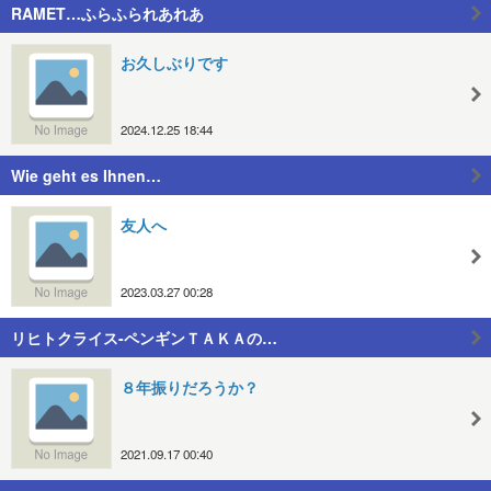
RAMET…ふらふられあれあ
お久しぶりです
2024.12.25 18:44
Wie geht es Ihnen…
友人へ
2023.03.27 00:28
リヒトクライス-ペンギンＴＡＫＡの…
８年振りだろうか？
2021.09.17 00:40