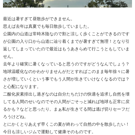
最近は暑すぎて昼散歩ができません。
思えば去年は真夏でも毎日散歩していました。
公園内の山道は常時木陰なので割と涼しく歩くことができるのです
が公園の入り口から山道に辿り着くまでが暑すぎて無理！となり引
返してしまっていたので最近はもうあきらめて行こうともしていま
せん。
去年より確実に暑くなっていると思うのですがどうなんでしょう？
地球温暖化なのかわかりませんがだとすればこのまま毎年徐々に暑
さが増していくという事でもう人間が生きていけなくなるのでは？
と心配になります。
二酸化炭素排出し過ぎなのは自分たちだけの快適を追求し自然を壊
してる人間のせいなのでその人間がごそっと減れば地球も正常に戻
るかも？などと思ったり。まぁ私が生きてる間は逃げ切りセーフだ
ろうけどね。
とにかくとりあえず早くこの夏が終わって自然の中を散歩したい！
今日も涼しいジムで運動して健康そのものです。