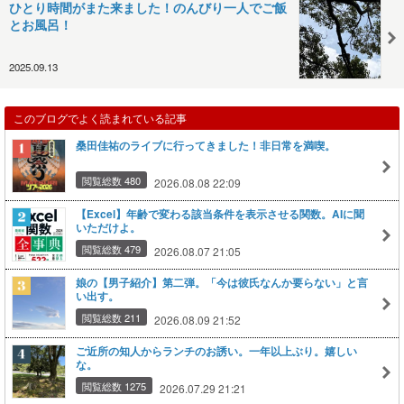
ひとり時間がまた来ました！のんびり一人でご飯
とお風呂！
2025.09.13
このブログでよく読まれている記事
桑田佳祐のライブに行ってきました！非日常を満喫。
閲覧総数 480
2026.08.08 22:09
【Excel】年齢で変わる該当条件を表示させる関数。AIに聞
いただけよ。
閲覧総数 479
2026.08.07 21:05
娘の【男子紹介】第二弾。「今は彼氏なんか要らない」と言
い出す。
閲覧総数 211
2026.08.09 21:52
ご近所の知人からランチのお誘い。一年以上ぶり。嬉しい
な。
閲覧総数 1275
2026.07.29 21:21