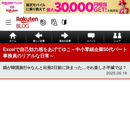
ホーム
新しい記事
過去の記事
コメント
シェア
Excelで自己効力感をあげてゆこ～中小零細企業50代パート
事務員のリアルな日常～
娘が韓国旅行✈️なんと出発2日前に決まった…それ楽しさ半減では？
2025.09.18