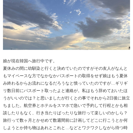
娘が現在韓国へ旅行中です。
夏休みの間に幼馴染と行くと決めていたのですがその友人がなんと
もマイペースな方でなかなかパスポートの取得をせず娘はもう夏休
み終わるからお流れになるだろうなと憤っていたのですが…ギリギ
リ数日前にパスポート取ったよと連絡が。私はもう辞めておいたほ
うがいいのでは？と思いましたが行くとの事でそれから2日後に旅立
ちました。航空券とホテルをスマホで急いで予約して行程とかも相
談したりもなく、行き当たりばったりな旅行って楽しいのかしら？
旅行って数ヶ月とかせめて数週間前に計画してどこに行こうとか何
しようとか持ち物はあれとこれと…などとワクワクしながら待つ時