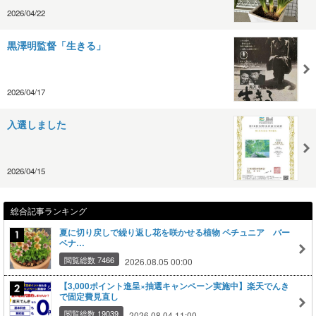
2026/04/22
黒澤明監督「生きる」
2026/04/17
入選しました
2026/04/15
総合記事ランキング
夏に切り戻しで繰り返し花を咲かせる植物 ペチュニア バー
ベナ…
閲覧総数 7466
2026.08.05 00:00
【3,000ポイント進呈×抽選キャンペーン実施中】楽天でんき
で固定費見直し
閲覧総数 19039
2026.08.04 11:00