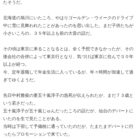
たそうだ。
北海道の旭川にいたころ、やはりゴールデン・ウイークのドライブ
中に雪に見舞われたことがあったのを思い出した。まだ子供たちが
小さいころの、３５年以上も前の大昔の話だ。
その頃は東京に来ることなるとは、全く予想できなかったが、その
後会社の合併によって東京行となり、気づけば東京に住んで３０年
以上が経つ。
今、定年退職して年金生活に入っているが、年々時間が加速して過
ぎてゆくようだ。
先日中村雅俊の妻五十嵐淳子の急死が伝えられたが、まだ７３歳と
いう若さだった。
五十嵐淳子が五十嵐じゅんだったころの話だが、仙台のデパートに
いたのを生で見たことがある。
当時は下宿して予備校に通っていたのだが、たまたまデパートに行
ったらプロモーションで来ていた。