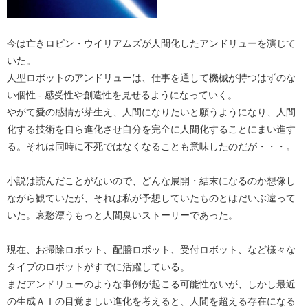
今は亡きロビン・ウイリアムズが人間化したアンドリューを演じて
いた。
人型ロボットのアンドリューは、仕事を通して機械が持つはずのな
い個性 - 感受性や創造性を見せるようになっていく。
やがて愛の感情が芽生え、人間になりたいと願うようになり、人間
化する技術を自ら進化させ自分を完全に人間化することにまい進す
る。それは同時に不死ではなくなることも意味したのだが・・・。
小説は読んだことがないので、どんな展開・結末になるのか想像し
ながら観ていたが、それは私が予想していたものとはだいぶ違って
いた。哀愁漂うもっと人間臭いストーリーであった。
現在、お掃除ロボット、配膳ロボット、受付ロボット、など様々な
タイプのロボットがすでに活躍している。
まだアンドリューのような事例が起こる可能性ないが、しかし最近
の生成ＡＩの目覚ましい進化を考えると、人間を超える存在になる