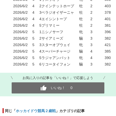
2026/6/2
4
2
クインテットホープ
牡
2
403
2026/6/2
4
3
ベラジオイザーニャ
牡
2
378
2026/6/2
4
4
エイシントープ
牡
2
401
2026/6/2
4
5
プリマミー
牡
2
381
2026/6/2
5
1
ニシノサーフ
牝
3
396
2026/6/2
5
2
サイアミーズ
騸
3
382
2026/6/2
5
3
スターオブウェイ
牝
3
421
2026/6/2
5
4
スーパーチャージ
騸
4
385
2026/6/2
5
5
ラジャアンパット
牝
4
390
2026/6/2
5
6
リコータイフォン
騸
3
382
お気に入りの記事を「いいね！」で応援しよう
いいね！
0
同じ「
ホッカイドウ競馬２歳戦
」カテゴリの記事