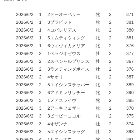
2026/6/2
1
2
テーオーベリー
牝
2
371
2026/6/2
1
3
ブラビット
牝
2
381
2026/6/2
1
4
コバシリデス
牝
2
380
2026/6/2
1
5
エムティウィング
牝
2
381
2026/6/2
1
6
ヴィヴィカメリア
牝
2
376
2026/6/2
2
1
ベラジオゼウス
牡
2
377
2026/6/2
2
2
スペシャルプリンス
牡
2
367
2026/6/2
2
3
ラスティングボイス
牡
2
376
2026/6/2
2
4
サオリ
牝
2
387
2026/6/2
2
5
エイシンスラッパー
牝
2
389
2026/6/2
2
6
アドミレリッチー
牝
2
390
2026/6/2
3
1
メアスライヴ
牝
2
385
2026/6/2
3
2
アーキフェザー
牝
2
370
2026/6/2
3
3
ビービーココル
牝
2
375
2026/6/2
3
4
オザンナ
牡
2
374
2026/6/2
3
5
エイシンスラッグ
牡
2
393
2026/6/2
4
1
サスラオウ
牝
2
381