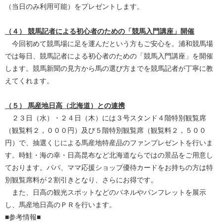
（当日のみ利用可能）をプレゼントします。
（４） 競馬記者による初心者のための「競馬入門講座」開催
今回初めて競馬場に足を運んだという方もご安心を。浦和競馬場
では毎日、競馬記者による初心者のための「競馬入門講座」を開催
します。競馬新聞の見方から馬の選び方までを競馬記者が丁寧に教
えてくれます。
（５）
馬産地日高（北海道）との連携
２３日（水）・２４日（木）には３号スタンド４階特別観覧席
（観覧料２，０００円）及び５階特別観覧席（観覧料２，５００
円）で、抽選くじによる馬産地特産品のファンプレゼントを行いま
す。時鮭・海の幸・日高昆布など北海道ならではの景品をご用意し
ております。パパ、ママ応援ショップ優待カードをお持ちの方は特
別観覧席料が２割引きとなり、さらにお得です。
また、日高の観光スポットなどのパネルやパンフレットを展示
し、馬産地日高のＰＲを行います。
■参考情報■