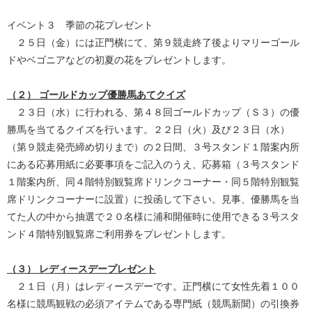
イベント３ 季節の花プレゼント
２５日（金）には正門横にて、第９競走終了後よりマリーゴール
ドやベゴニアなどの初夏の花をプレゼントします。
（２）
ゴールドカップ優勝馬あてクイズ
２３日（水）に行われる、第４８回ゴールドカップ（Ｓ３）の優
勝馬を当てるクイズを行います。２２日（火）及び２３日（水）
（第９競走発売締め切りまで）の２日間、３号スタンド１階案内所
にある応募用紙に必要事項をご記入のうえ、応募箱（３号スタンド
１階案内所、同４階特別観覧席ドリンクコーナー・同５階特別観覧
席ドリンクコーナーに設置）に投函して下さい。見事、優勝馬を当
てた人の中から抽選で２０名様に浦和開催時に使用できる３号スタ
ンド４階特別観覧席ご利用券をプレゼントします。
（３） レディースデープレゼント
２１日（月）はレディースデーです。正門横にて女性先着１００
名様に競馬観戦の必須アイテムである専門紙（競馬新聞）の引換券