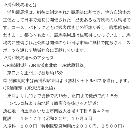
※浦和競馬場とは
浦和競馬場は、戦後に制定された競馬法に基づき、地方自治体の
主催として日本で最初に開催された、歴史ある地方競馬の競馬場で
す。コース、パドックともに観客席側との距離が近く、臨場感を味
わえます。都心へも近く、競馬場周辺は住宅街になっています。馬
場内に整備された公園は開催のない日は市民に無料で開放され、ス
ポーツを通じて地域社会に貢献しています。
※浦和競馬場へのアクセス
•JR南浦和駅（JR京浜東北線、JR武蔵野線）
東口より正門まで徒歩約15分
◎ 開催期間中は南浦和駅東口より無料シャトルバスを運行します。
•JR浦和駅（JR京浜東北線）
東口より北門まで徒歩で約15分、正門まで徒歩で約１８分
（パルコ脇より前地通り商店会を抜けると近道）
所在地 埼玉県さいたま市南区大谷場１丁目８番４２号
開設 １９４７年（昭和２２年）１０月５日
入場料 １００円（特別観覧席利用は２０００円、２５００円）