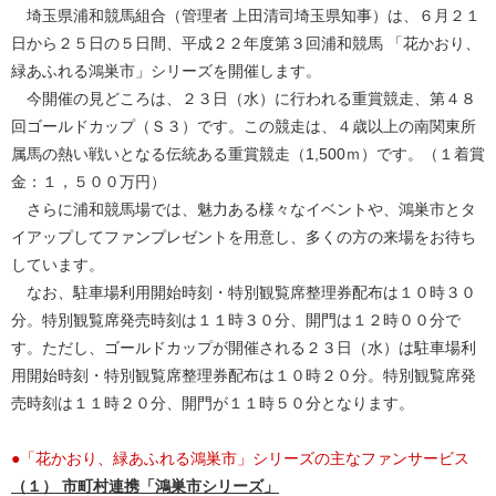
埼玉県浦和競馬組合（管理者 上田清司埼玉県知事）は、６月２１
日から２５日の５日間、平成２２年度第３回浦和競馬 「花かおり、
緑あふれる鴻巣市」シリーズを開催します。
今開催の見どころは、２３日（水）に行われる重賞競走、第４８
回ゴールドカップ（Ｓ３）です。この競走は、４歳以上の南関東所
属馬の熱い戦いとなる伝統ある重賞競走（1,500ｍ）です。（１着賞
金：１，５００万円）
さらに浦和競馬場では、魅力ある様々なイベントや、鴻巣市とタ
イアップしてファンプレゼントを用意し、多くの方の来場をお待ち
しています。
なお、駐車場利用開始時刻・特別観覧席整理券配布は１０時３０
分。特別観覧席発売時刻は１１時３０分、開門は１２時００分で
す。ただし、ゴールドカップが開催される２３日（水）は駐車場利
用開始時刻・特別観覧席整理券配布は１０時２０分。特別観覧席発
売時刻は１１時２０分、開門が１１時５０分となります。
●「花かおり、緑あふれる鴻巣市」シリーズの主なファンサービス
（１）
市町村連携「鴻巣市シリーズ」