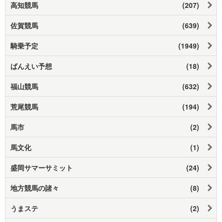
高知競馬
(207)
佐賀競馬
(639)
騎乗予定
(1949)
ばんえい予想
(18)
福山競馬
(632)
荒尾競馬
(194)
馬市
(2)
馬文化
(1)
盛岡サマーサミット
(24)
地方競馬の諸々
(8)
うまステ
(2)