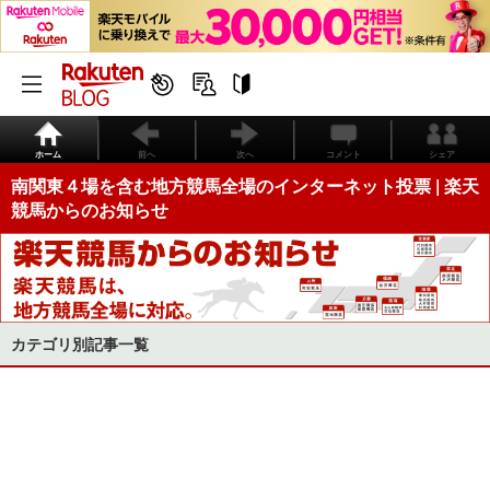
ホーム
前へ
次へ
コメント
シェア
南関東４場を含む地方競馬全場のインターネット投票 | 楽天
競馬からのお知らせ
カテゴリ別記事一覧