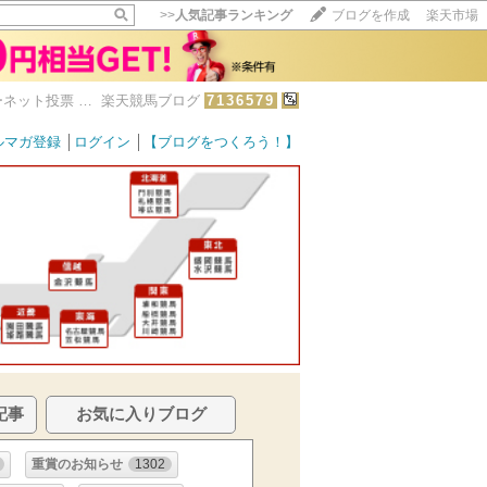
>>
人気記事ランキング
ブログを作成
楽天市場
ネット投票 … 楽天競馬ブログ
7136579
ルマガ登録
│
ログイン
│
【ブログをつくろう！】
記事
お気に入りブログ
重賞のお知らせ
1302