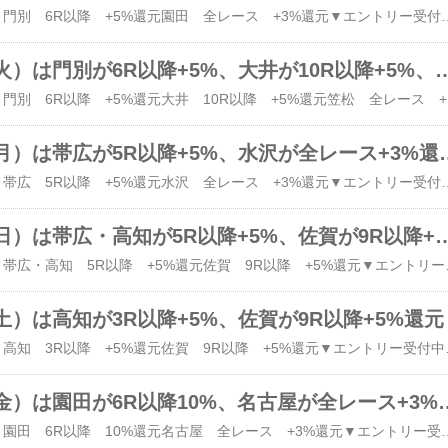
6月26日（水）の日替り門別 6R以降 +5%還元園田 全レース +3%還元▼エントリー受付中▼https://oubo.rakuten.co.jp/apply/hr/higawari1306※ 2013/5/31までの日替りキャンペーンにエントリー済みの方も、改めてエントリーを行ってください。同時開催中還元キャンペーン！ダートグレード競走キャンペーン「帝王賞」で10%還元！毎日ポイント還元！大盛りプログラムで最大+3%還元！ケータイ版はコチラ⇒https://m.keiba.rakuten.co.jp/inf/information/f/campaign_list◆ 6月26日（水）の日替りキャンペーン門別 6R以降 +5%還元園田 全レース +3%還元（門別は6R以降、園田は全レースが還元対象！）（単勝式・複勝式を除く）（6月26日当日限り）◇◇ 6月26日（水）の楽天競馬ポイント還元！ ◇◇「日替り」+「帝王賞」＋「大盛り」で・・大井 最大10%還元！門別 最大+8%還元！園田 最大+6%還元！笠松 最大+1%還元！※ 楽天競馬で同時開催中の他キャンペーンとの合計還元率は10％を上限とします。6月26日（水）の「キャンペーンガイド」をチェック！ ⇒ http://plaza.rakuten.co.jp/keibainfo/diary/?ctgy=10レースごとのポイント還元率は、本日のレース情報「開催タイムライン」でチェック！ ⇒ http://data.keiba.rakuten.co.jp/※ 当日に行われるレースごとに、ポイント還元率が表示されます。※ パソコンからご覧いただけます。 楽天競馬では、エントリーの前に購入した対象期間内の馬券もキャンペーンの対象となります！今すぐエントリー！ 楽天競馬での"ポイント還元キャンペーン"なら、獲得されたポイントが1ポイントでも999ポイントでも、楽天スーパーポイントで付与します！ネットショッピングや旅行などさまざまなシーンでおトクに活用できる楽天スーパーポイントをGET！▼楽天スーパーポイントとは▼https://point.rakuten.co.jp/Guidance/GuidancePoint/■ 日替りキャンペーン詳細【対象日】 2013年6月26日（水）【対象競馬場】 門別競馬場、園田競馬場【対象レース】 門別は6R以降、園田は全レース【対象者様】 以下の条件をすべて満たしている方 ・本キャンペーンのエントリーをしている ・楽天競馬で対象レースを100円以上購入
【日替】6/25（火）は門別が6R以降+5%、大井が10R以降
6月25日（火）の日替り門別 6R以降 +5%還元大井 10R以降 +5%還元笠松 全レース +3%還元▼エントリー受付中▼https://oubo.rakuten.co.jp/apply/hr/higawari1306※ 2013/5/31までの日替りキャンペーンにエントリー済みの方も、改めてエントリーを行ってください。同時開催中還
【日替】6/24（月）は帯広が5
6月24日（月）の日替り帯広 5R以降 +5%還元水沢 全レース +3%還元▼エントリー受付中▼https://oubo.rakuten.co.jp/apply/hr/higawari1306※ 2013/5/31までの日替りキャンペーンにエントリー済みの方も、改めてエントリーを行ってください。同時開催中還元キャンペーン！毎日ポイント還元！大盛りプログラムで最大+3%還元！ケータイ版はコチラ⇒https://m.keiba.rakuten.co.jp/inf/information/f/campaign_list◆ 6月24日（月）の日替りキャンペーン帯広 5R以降 +5%還元水沢 全レース +3%還元（帯広は5R以降、水沢は全レースが還元対象！）（単勝式・複勝式を除く）（6月24日当日限り）◇◇ 6月24日（月）の楽天競馬ポイント還元！ ◇◇「日替り」＋「大盛り」で・・帯広 最大+6%還元！水沢 最大+4%還元！大井 最大+3%還元！※ 楽天競馬で同時開催中の他キャンペーンとの合計還元率は10％を上限とします。6月24日（月）の「キャンペーンガイド」をチェック！ ⇒ http://plaza.rakuten.co.jp/keibainfo/diary/?ctgy=10レースごとのポイント還元率は、本日のレース情報「開催タイムライン」でチェック！ ⇒ http://data.keiba.rakuten.co.jp/※ 当日に行われるレースごとに、ポイント還元率が表示されます。※ パソコンからご覧いただけます。 楽天競馬では、エントリーの前に購入した対象期間内の馬券もキャンペーンの対象となります！今すぐエントリー！ 楽天競馬での"ポイント還元キャンペーン"なら、獲得されたポイントが1ポイントでも999ポイントでも、楽天スーパーポイントで付与します！ネットショッピングや旅行などさまざまなシーンでおトクに活用できる楽天スーパーポイントをGET！▼楽天スーパーポイントとは▼https://point.rakuten.co.jp/Guidance/GuidancePoint/■ 日替りキャンペーン詳細【対象日】 2013年6月24日（月）【対象競馬場】 帯広競馬場、水沢競馬場【対象レース】 帯広は5R以降、水沢は全レース【対象者様】 以下の条件をすべて満たしている方 ・本キャンペーンのエントリーをしている ・楽天競馬で対象レースを100円以上購入 【特 典】 対象レースの購入で楽天スーパ
【日替】6/23（日）は帯広・高知が5R以降+5%
6月23日（日）の日替り帯広・高知 5R以降 +5%還元佐賀 9R以降 +5%還元▼エントリー受付中▼https://oubo.rakuten.co.jp/apply/hr/higawari1306※ 2013/5/31までの日替りキャンペーンにエントリー済みの方も、改めてエントリーを行ってください。同時開催中還元キャンペーン！毎日ポイント還元！大盛りプログラムで最大+3%還元！ケータイ版はコチラ⇒https://m.keiba.rakuten.co.jp/inf/information/f/campaign_list◆ 6月23日（日）の日替りキャンペーン 帯広 5R以降 +5%還元高知 5R以降 +5%還元佐賀 9R以降 +5%還元（帯広・高知は5R以降、佐賀は9R以降が還元対象！）（単勝式・複勝式を除く[高知はさらにワイドを除く]）（6月23日当日限り）◇◇ 6月23日（日）の楽天競馬ポイント還元！ ◇◇「日替り」＋「大盛り」で・・帯広 最大+6%還元！高知 最大+6%還元！佐賀 最大+6%還元！大井 最大+3%還元！水沢 最大+1%
（土）は高知が3R以降+5%、佐賀が9R以降+5%還元
6月22日（土）の日替り高知 3R以降 +5%還元佐賀 9R以降 +5%還元▼エントリー受付中▼https://oubo.rakuten.co.jp/apply/hr/higawari1306※ 2013/5/31までの日替りキャンペーンにエントリー済みの方も、改めてエントリーを行ってください。同時開催中還元キャンペーン！毎日ポイント還元！大盛りプログラムで+1%還元！ケータイ版はコチラ⇒https://m.keiba.rakuten.co.jp/inf/information/f/campaign_list◆ 6月22日（土）の日替りキャンペーン高知 3R以降 +5%還元佐賀 9R以降 +5%還元（高知は3R以降、佐賀は9R以降が還元対象！）（単勝式・複勝式を除く[高知はさらにワイドを除く]）（6月22日当日限り）◇◇ 6月22日（土）の楽天競馬ポイント還元！ ◇◇「日替り」＋「大盛り」で・・高知 最大+6%還元！佐賀 最大+6%還元！帯広 最大+1%還元！水沢 最大+1%還元！※ 楽天競馬で同時開催中の他キャンペー
【日替】6/21（金）は園田が6R以
6月21日（金）の日替り園田 6R以降 10%還元名古屋 全レース +3%還元▼エントリー受付中▼https://oubo.rakuten.co.jp/apply/hr/higawari1306※ 2013/5/31までの日替りキャンペーンにエントリー済みの方も、改めてエントリーを行ってください。同時開催中還元キャンペーン！毎日ポイント還元！大盛りプログラムで最大+3%還元！ケータイ版はコチラ⇒https://m.keiba.rakuten.co.jp/inf/information/f/campaign_list◆ 6月21日（金）の日替りキャンペーン園田 6R以降 10%還元名古屋 全レース +3%還元（園田は6R以降、名古屋は全レースが還元対象！）（単勝式・複勝式を除く）（6月21日当日限り）◇◇ 6月21日（金）の楽天競馬ポイント還元！ ◇◇「日替り」＋「大盛り」で・・園田 最大10%還元！名古屋 最大+4%還元！船橋 最大+1%還元！※ 楽天競馬で同時開催中の他キャンペーンとの合計還元率は10％を上限とします。6月21日（金）の「キャンペーンガイド」をチェック！ ⇒ http://plaza.rakuten.co.jp/keibainfo/diary/?ctgy=10レースごとのポイント還元率は、本日のレース情報「開催タイムライン」でチェック！ ⇒ http://data.keiba.rakuten.co.jp/※ 当日に行われるレースごとに、ポイント還元率が表示されます。※ パソコンからご覧いただけます。 楽天競馬では、エントリーの前に購入した対象期間内の馬券もキャンペーンの対象となります！今すぐエントリー！ 楽天競馬での"ポイント還元キャンペーン"なら、獲得されたポイントが1ポイントでも999ポイントでも、楽天スーパーポイントで付与します！ネットショッピングや旅行などさまざまなシーンでおトクに活用できる楽天スーパーポイントをGET！▼楽天スーパーポイントとは▼https://point.rakuten.co.jp/Guidance/GuidancePoint/■ 日替りキャンペーン詳細【対象日】 2013年6月21日（金）【対象競馬場】 園田競馬場、名古屋競馬場【対象レース】 園田は6R以降、名古屋は全レース【対象者様】 以下の条件をすべて満たしている方 ・本キャンペーンのエントリーをしている ・楽天競馬で対象レースを100円以上購入 【特 典】 対象レースの購入で楽天ス