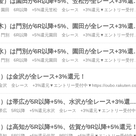
【日替】7/12（金）は園田が6
7月12日（金）の日替り園田 6R以降 +5%還元笠松 全レース +3%還元▼エントリー受付中▼https://oubo.rakuten.co.jp/apply/hr/higawari1307※ 2013/6/30までの日替りキャンペーンにエントリー済みの方も、改めてエントリーを行ってください。同時開催中還元キャンペーン！毎日ポイント還元！大盛りプログラムで最大+3%還元！ケータイ版はコチラ⇒https://m.keiba.rakuten.co.jp/inf/information/f/campaign_list◆ 7月12日（金）の日替りキャンペーン園田 6R以降 +5%還元笠松 全レース +3%還元（園田は6R以降、笠松は全レースが還元対象！）（単勝式・複勝式を除く）（7月12日当日限り）◇◇ 7月12日（金）の楽天競馬ポイント還元！ ◇◇「日替り」＋「大盛り」で・・園田 最大+8%還元！笠松 最大+4%還元！大井 最大+3%還元！※ 楽天競馬で同時開催中の他キャンペーンとの合計還元率は10％を上限とします。7月12日（金）の「キャンペーンガイド」をチェック！ ⇒ http://plaza.rakuten.co.jp/keibainfo/diary/?ctgy=10レースごとのポイント還元率は、本日のレース情報「開催タイムライン」でチェック！ ⇒ http://data.keiba.rakuten.co.jp/※ 当日に行われるレースごとに、ポイント還元率が表示されます。※ パソコンからご覧いただけます。 楽天競馬では、エントリーの前に購入した対象期間内の馬券もキャンペーンの対象となります！今すぐエントリー！ 楽天競馬での"ポイント還元キャンペーン"なら、獲得されたポイントが1ポイントでも999ポイントでも、楽天スーパーポイントで付与します！ネットショッピングや旅行などさまざまなシーンでおトクに活用できる楽天スーパーポイントをGET！▼楽天スーパーポイントとは▼https://point.rakuten.co.jp/Guidance/GuidancePoint/■ 日替りキャンペーン詳細【対象日】 2013年7月12日（金）【対象競馬場】 園田競馬場、笠松競馬場、【対象レース】 園田は6R以降、笠松は全レース【対象者様】 以下の条件をすべて満たしている方 ・本キャンペーンのエントリーをしている ・楽天競馬で対象レースを100円以上購入 【特 典】 対象レースの購入で楽天スーパ
【日替】7/11（木）は門別が6
7月11日（木）の日替り門別 6R以降 +5%還元園田 全レース +3%還元▼エントリー受付中▼https://oubo.rakuten.co.jp/apply/hr/higawari1307※ 2013/6/30までの日替りキャンペーンにエントリー済みの方も、改めてエントリーを行ってください。同時開催中還元キャンペーン！毎日ポイント還元！大盛りプログラムで最大+3%還元！ケータイ版はコチラ⇒https://m.keiba.rakuten.co.jp/inf/information/f/campaign_list◆ 7月11日（木）の日替りキャンペーン門別 6R以降 +5%還元園田 全レース +3%還元（門別は6R以降、園田は全レースが還元対象！）（単勝式・複勝式を除く）（7月11日当日限り）◇◇ 7月11日（木）の楽天競馬ポイント還元！ ◇◇「日替り」＋「大盛り」で・・門別 最大+8%還元！園田 最大+6%還元！大井 最大+3%還元！笠松 最大+1%還元！※ 楽天競馬で同時開催中の他キャンペーンとの合計還元率は10％を上限とします。7月11日（木）の「キャンペーンガイド」をチェック！ ⇒ http://plaza.rakuten.co.jp/keibainfo/diary/?ctgy=10レースごとのポイント還元率は、本日のレース情報「開催タイムライン」でチェック！ ⇒ http://data.keiba.rakuten.co.jp/※ 当日に行われるレースごとに、ポイント還元率が表示されます。※ パソコンからご覧いただけます。 楽天競馬では、エントリーの前に購入した対象期間内の馬券もキャンペーンの対象となります！今すぐエントリー！ 楽天競馬での"ポイント還元キャンペーン"なら、獲得されたポイントが1ポイントでも999ポイントでも、楽天スーパーポイントで付与します！ネットショッピングや旅行などさまざまなシーンでおトクに活用できる楽天スーパーポイントをGET！▼楽天スーパーポイントとは▼https://point.rakuten.co.jp/Guidance/GuidancePoint/■ 日替りキャンペーン詳細【対象日】 2013年7月11日（木）【対象競馬場】 門別競馬場、園田競馬場【対象レース】 門別は6R以降、園田は全レース【対象者様】 以下の条件をすべて満たしている方 ・本キャンペーンのエントリーをしている ・楽天競馬で対象レースを100円以上購入 【特 典】 対象レースの購入で
【日替】7/10（水）は門別が6
7月10日（水）の日替り門別 6R以降 +5%還元園田 全レース +3%還元▼エントリー受付中▼https://oubo.rakuten.co.jp/apply/hr/higawari1307※ 2013/6/30までの日替りキャンペーンにエントリー済みの方も、改めてエントリーを行ってください。同時開催中還元キャンペーン！ダートグレード競走キャンペーン「ジャパンダートダービー」で10%還元！毎日ポイント還元！大盛りプログラムで最大+3%還元！ケータイ版はコチラ⇒https://m.keiba.rakuten.co.jp/inf/information/f/campaign_list ◆ 7月10日（水）の日替りキャンペーン門別 6R以降 +5%還元園田 全レース +3%還元（門別は6R以降、園田は全レースが還元対象！）（単勝式・複勝式を除く）（7月10日当日限り）◇◇ 7月10日（水）の楽天競馬ポイント還元！ ◇◇「日替り」＋「JDD」＋「大盛り」で・・大井 最大10%還元！門別 最大+8%還元！園田 最大+6%還元！笠松 最大+1%還元！※ 楽天競馬で同時開催中の他キャンペーンとの合計還元率は10％を上限とします。7月10日（水）の「キャンペーンガイド」をチェック！ ⇒ http://plaza.rakuten.co.jp/keibainfo/diary/?ctgy=10レースごとのポイント還元率は、本日のレース情報「開催タイムライン」でチェック！ ⇒ http://data.keiba.rakuten.co.jp/※ 当日に行われるレースごとに、ポイント還元率が表示されます。※ パソコンからご覧いただけます。 楽天競馬では、エントリーの前に購入した対象期間内の馬券もキャンペーンの対象となります！今すぐエントリー！ 楽天競馬での"ポイント還元キャンペーン"なら、獲得されたポイントが1ポイントでも999ポイントでも、楽天スーパーポイントで付与します！ネットショッピングや旅行などさまざまなシーンでおトクに活用できる楽天スーパーポイントをGET！▼楽天スーパーポイントとは▼https://point.rakuten.co.jp/Guidance/GuidancePoint/■ 日替りキャンペーン詳細【対象日】 2013年7月10日（水）【対象競馬場】 門別競馬場、園田競馬場【対象レース】 門別は6R以降、園田は全レース【対象者様】 以下の条件をすべて満たしている方 ・本キャンペーンのエントリーをしている ・楽天競馬で対象レースを100
火）は金沢が全レース+3%還元！
【日替】7/8（月）は帯広が5R以降+5%、水沢が全レース+3%還元！
7月8日（月）の日替り帯広 5R以降 +5%還元水沢 全レース +3%還元▼エントリー受付中▼https://oubo.rakuten.co.jp/apply/hr/higawari1307※ 2013/6/30までの日替りキャンペーンにエントリー済みの方も、改めてエントリーを行ってください。同時開催中還元キャンペーン！毎日
日）は高知が5R以降+5%、佐賀が9R以降+5%還元