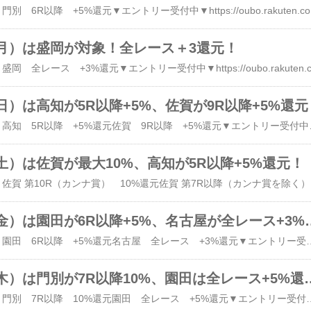
（月）は盛岡が対象！全レース＋3還元！
（日）は高知が5R以降+5%、佐賀が9R以降+5%還元
7月21日（日）の日替り高知 5R以降 +5%還元佐賀 9R以降 +5%還元▼エントリー受付中▼https://oubo.rakuten.co.jp/apply/hr/higawari1307※ 2013/6/30までの日替りキャンペーンにエントリー済みの方も、改めてエントリーを行ってください。同時開催中還元キャンペーン！毎日ポイント還元！大盛りプログラムで+1%還元！ケータイ版はコチラ⇒https://m.keiba.rakuten.co.jp/inf/information/f/campaign_list◆ 7月21日（日）の日替りキャンペーン高知 5R以降 +5%還元佐賀 9R以降 +5%還元（高知は5R以降、佐賀は9R以降が還元対象！）（単勝式・複勝式を除く[高知はさらにワイドを除く]）（7月21日当日限り）◇◇ 7月21日（日）の楽天競馬ポイント還元！ ◇◇「日替り」+「大盛り」で・・高知 最大+6%還元！佐賀 最大+6%還元！帯広 最大+1%還元！盛岡 最大+1%還元！※ 楽天競馬で同時開催中の他キャンペー
（土）は佐賀が最大10%、高知が5R以降+5%還元！
【日替】7/19（金）は園田が6
7月19日（金）の日替り園田 6R以降 +5%還元名古屋 全レース +3%還元▼エントリー受付中▼https://oubo.rakuten.co.jp/apply/hr/higawari1307※ 2013/6/30までの日替りキャンペーンにエントリー済みの方も、改めてエントリーを行ってください。同時開催中還元キャンペーン！毎日ポイント還元！大盛りプログラムで最大+3%還元！ケータイ版はコチラ⇒https://m.keiba.rakuten.co.jp/inf/information/f/campaign_list◆ 7月19日（金）の日替りキャンペーン園田 6R以降 +5%還元名古屋 全レース +3%還元（園田は6R以降、名古屋は全レースが還元対象！）（単勝式・複勝式を除く）（7月19日当日限り）◇◇ 7月19日（金）の楽天競馬ポイント還元！ ◇◇「日替り」＋「大盛り」で・・園田 最大+8%還元！名古屋 最大+4%還元！浦和 最大+1%還元！※ 楽天競馬で同時開催中の他キャンペーンとの合計還元率は10％を上限とします。7月19日（金）の「キャンペーンガイド」をチェック！ ⇒ http://plaza.rakuten.co.jp/keibainfo/diary/?ctgy=10レースごとのポイント還元率は、本日のレース情報「開催タイムライン」でチェック！ ⇒ http://data.keiba.rakuten.co.jp/※ 当日に行われるレースごとに、ポイント還元率が表示されます。※ パソコンからご覧いただけます。 楽天競馬では、エントリーの前に購入した対象期間内の馬券もキャンペーンの対象となります！今すぐエントリー！ 楽天競馬での"ポイント還元キャンペーン"なら、獲得されたポイントが1ポイントでも999ポイントでも、楽天スーパーポイントで付与します！ネットショッピングや旅行などさまざまなシーンでおトクに活用できる楽天スーパーポイントをGET！▼楽天スーパーポイントとは▼https://point.rakuten.co.jp/Guidance/GuidancePoint/■ 日替りキャンペーン詳細【対象日】 2013年7月19日（金）【対象競馬場】 園田競馬場、名古屋競馬場【対象レース】 園田は6R以降、名古屋は全レース【対象者様】 以下の条件をすべて満たしている方 ・本キャンペーンのエントリーをしている ・楽天競馬で対象レースを100円以上購入 【特 典】 対象レースの購入で楽天ス
【日替】7/18（木）は門別が7R以
7月18日（木）の日替り門別 7R以降 10%還元園田 全レース +5%還元▼エントリー受付中▼https://oubo.rakuten.co.jp/apply/hr/higawari1307※ 2013/6/30までの日替りキャンペーンにエントリー済みの方も、改めてエントリーを行ってください。同時開催中還元キャンペーン！毎日ポイント還元！大盛りプログラムで最大+3%還元！ケータイ版はコチラ⇒https://m.keiba.rakuten.co.jp/inf/information/f/campaign_list◆ 7月18日（木）の日替りキャンペーン門別 7R以降 10%還元園田 全レース +5%還元（門別は7R以降、園田は全レースが還元対象！）（単勝式・複勝式を除く）（7月18日当日限り）◇◇ 7月18日（木）の楽天競馬ポイント還元！ ◇◇「日替り」＋「大盛り」で・・門別 最大10%還元！園田 最大+8%還元！浦和 最大+1%還元！名古屋 最大+1%還元！※ 楽天競馬で同時開催中の他キャンペーンとの合計還元率は10％を上限とします。7月18日（木）の「キャンペーンガイド」をチェック！ ⇒ http://plaza.rakuten.co.jp/keibainfo/diary/?ctgy=10レースごとのポイント還元率は、本日のレース情報「開催タイムライン」でチェック！ ⇒ http://data.keiba.rakuten.co.jp/※ 当日に行われるレースごとに、ポイント還元率が表示されます。※ パソコンからご覧いただけます。 楽天競馬では、エントリーの前に購入した対象期間内の馬券もキャンペーンの対象となります！今すぐエントリー！ 楽天競馬での"ポイント還元キャンペーン"なら、獲得されたポイントが1ポイントでも999ポイントでも、楽天スーパーポイントで付与します！ネットショッピングや旅行などさまざまなシーンでおトクに活用できる楽天スーパーポイントをGET！▼楽天スーパーポイントとは▼https://point.rakuten.co.jp/Guidance/GuidancePoint/■ 日替りキャンペーン詳細【対象日】 2013年7月18日（木）【対象競馬場】 門別競馬場・園田競馬場【対象レース】 門別は7R以降、園田は全レース【対象者様】 以下の条件をすべて満たしている方 ・本キャンペーンのエントリーをしている ・楽天競馬で対象レースを100円以上購入 【特 典】 対象レースの購入で