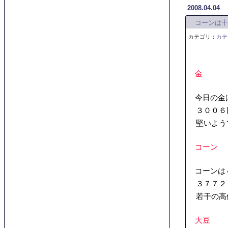
2008.04.04
コーンは十
カテゴリ：
カテ
金
今日の金
３００６円
堅いようで
コーン
コーンは
３７７２０
若干の高値
大豆