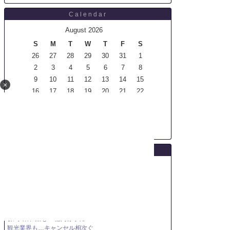
Calendar
August 2026
S
M
T
W
T
F
S
26
27
28
29
30
31
1
2
3
4
5
6
7
8
9
10
11
12
13
14
15
×
16
17
18
19
20
21
22
23
24
25
26
27
28
29
30
31
1
2
3
4
5
<back
thismonth
next>
Headline News
自動車工場での人手不足対応
伊大手 英仏鉄道に日立車両発注
テーマパークで値上げが相次ぐ
世界食料価格 3年半ぶり高水準
トランプ氏がFRB理事解任へ
日銀が｢いじめ｣脱する方法は
群馬･東和銀も30億円赤字に
観光業界も…キャンセル相次ぐ