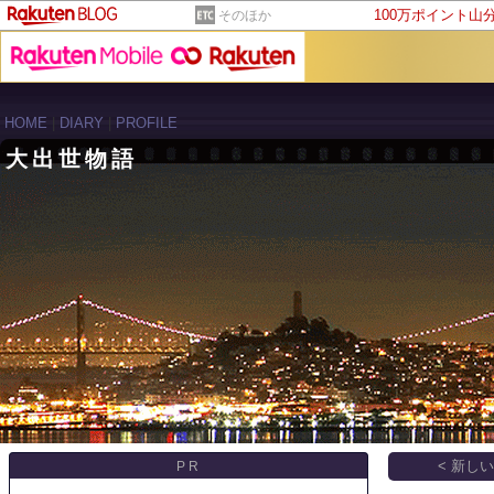
100万ポイント山
そのほか
HOME
|
DIARY
|
PROFILE
大出世物語
< 新し
PR