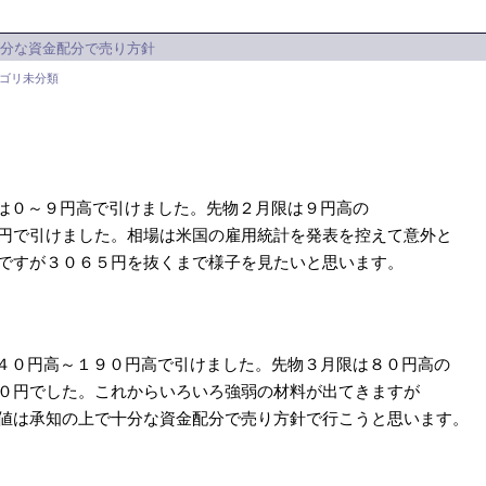
分な資金配分で売り方針
ゴリ未分類
は０～９円高で引けました。先物２月限は９円高の
で引けました。相場は米国の雇用統計を発表を控えて意外と
すが３０６５円を抜くまで様子を見たいと思います。
４０円高～１９０円高で引けました。先物３月限は８０円高の
円でした。これからいろいろ強弱の材料が出てきますが
は承知の上で十分な資金配分で売り方針で行こうと思います。