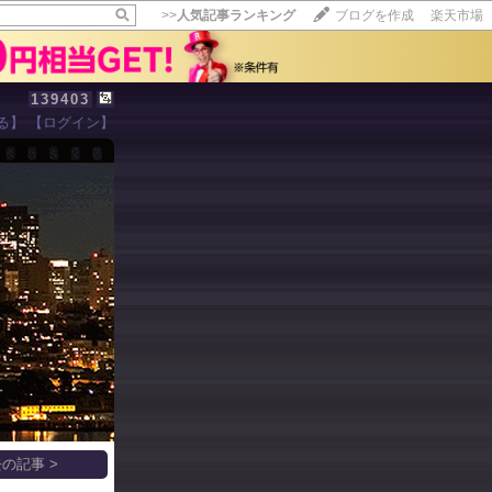
>>
人気記事ランキング
ブログを作成
楽天市場
139403
る】
【ログイン】
【毎日開催】
15記事にいいね！で1ポイント
10秒滞在
いいね!
--
/
--
の記事 >