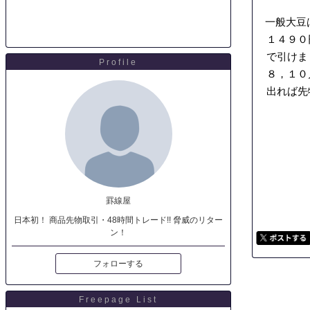
一般大豆
１４９０円
で引けまし
Profile
８，１０月
出れば先
罫線屋
日本初！ 商品先物取引・48時間トレード!! 脅威のリター
ン！
フォローする
Freepage List