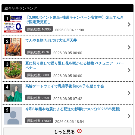
総合記事ランキング
【3,000ポイント進呈×抽選キャンペーン実施中】楽天でんき
で固定費見直し
閲覧総数 16930
2026.08.04 11:00
てんや名物 たれづけ大江戸天丼
閲覧総数 4976
2026.08.05 00:00
夏に切り戻しで繰り返し花を咲かせる植物 ペチュニア バー
ベナ…
閲覧総数 6303
2026.08.05 00:00
高輪ゲートウェイで乳癌手術前のK子を励ます会
閲覧総数 2759
2026.08.05 07:42
令和8年熊本地震による配送の影響について(2026/8/6更新)
閲覧総数 17839
2026.08.06 18:54
もっと見る