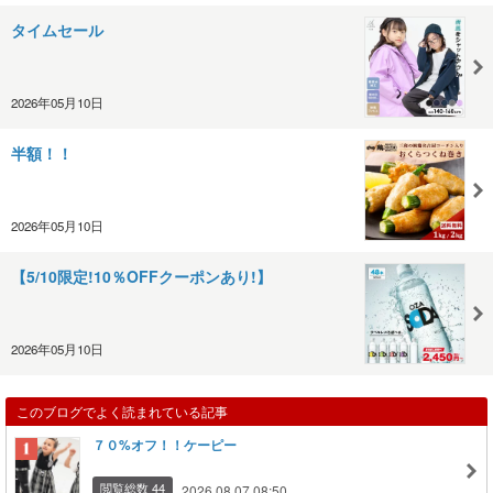
タイムセール
2026年05月10日
半額！！
2026年05月10日
【5/10限定!10％OFFクーポンあり!】
2026年05月10日
このブログでよく読まれている記事
７０%オフ！！ケーピー
閲覧総数 44
2026.08.07 08:50