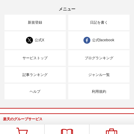
メニュー
新規登録
日記を書く
公式X
公式facebook
サービストップ
ブログランキング
記事ランキング
ジャンル一覧
ヘルプ
利用規約
楽天のグループサービス