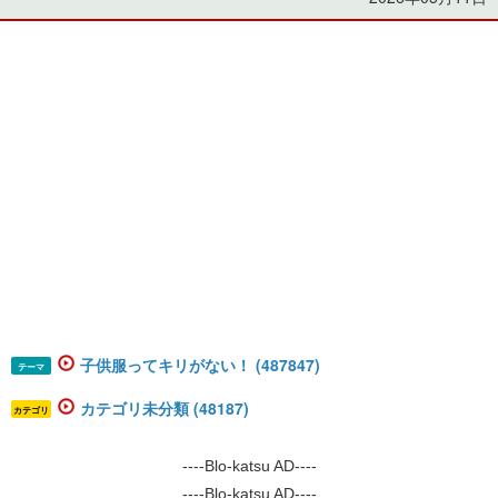
子供服ってキリがない！ (487847)
テーマ
カテゴリ未分類 (48187)
カテゴリ
----Blo-katsu AD----
----Blo-katsu AD----