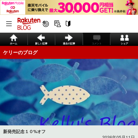
ホーム
新しい記事
過去の記事
コメント
シェア
ケリーのブログ
新発売記念１０%オフ
2026年05月11日