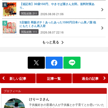
【追記有】30袋150円、やきそば屋さん太郎。送料対策あ
り。
閲覧総数 211
2026.08.06 21:06
3店舗目 再販ポチ！あったあった1590円日本ハム美ノ国 他
にもたくさん再入荷
閲覧総数 111
2026.08.07 22:16
もっと見る
新しい記事
記事一覧
過去の記事
プロフィール
けりー２さん
子供服好きの普通の人が子供服とか子育てとか思いついた