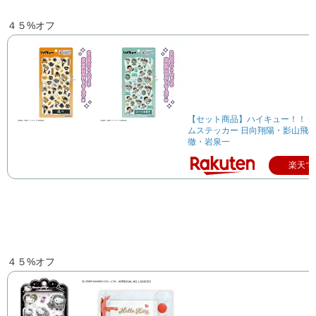
４５%オフ
【セット商品】ハイキュー！！ 
ムステッカー 日向翔陽・影山飛雄 
徹・岩泉一
楽天で
４５%オフ