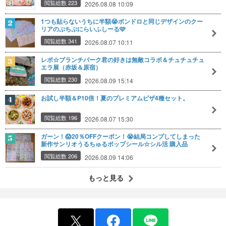
閲覧総数 223
2026.08.08 10:09
1つも貼らないうちに半額😭ボンドロと同じデザインのクー
リアのぷちぷにらいふしーる🩷
閲覧総数 341
2026.08.07 10:11
レポ☆ブランチパーク君の好きは無敵コラボ＆チュチュチュ
エラ展（赤坂＆原宿）
閲覧総数 230
2026.08.09 15:14
お試し半額＆P10倍！夏のプレミアムピザ4種セット。
閲覧総数 196
2026.08.07 15:30
ガーン！😱20％OFFクーポン！😭結局コンプしてしまった
新作サンリオうるちゅるポップシール☆シル活 購入品
閲覧総数 206
2026.08.09 14:06
もっと見る