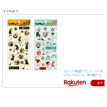
３０%オフ
【セット商品】アニメ「ハイキュー!
リアシール 1＋2（各2個ずつ）
楽天で