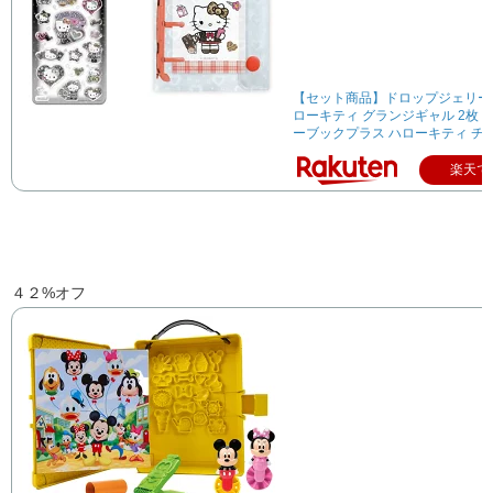
【セット商品】ドロップジェリー
ローキティ グランジギャル 2枚 +
ーブックプラス ハローキティ チ
楽天で
４２%オフ