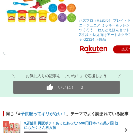
ハズブロ（Hasbro） プレイ・ド
ニージュニア ミッキー＆フレンズ
つくろう！ ねんどえほんセット
2才以上 幼児向けアート＆クラフ
ゃ G2324 正規品
楽天で
お気に入りの記事を「いいね！」で応援しよう
いいね！
0
同じ「#
子供服ってキリがない！
」テーマでよく読まれている記事
3店舗目 再販ポチ！あったあった1590円日本ハム美ノ国 他
にもたくさん再入荷