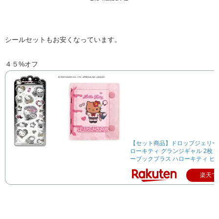
シールセットもお安くなっています。
４５%オフ
【セット商品】ドロップジェリー
ローキティ グランジギャル 2枚 +
ーブックプラス ハローキティ ヒ
楽天で