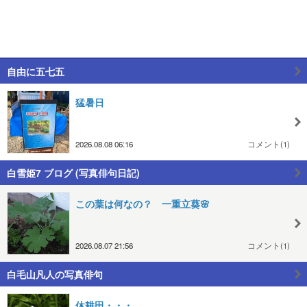
自由に五七五
猛暑日
2026.08.08 06:16
コメント(1)
白雪姫7 ブログ (写真俳句日記)
この葉は何なの？ 一重立葵🌸
2026.08.07 21:56
コメント(1)
白毛山凡人の写真俳句
休耕田・・・