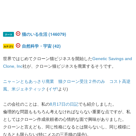
猫のいる生活 (146079)
テーマ
自然科学・宇宙 (42)
カテゴリ
世界ではじめてクローン猫ビジネスを開始した
Genetic Savings and
Clone, Inc
社が、クローン猫ビジネスを廃業するそうです。
ニャ～ンともあっさり廃業 猫クローン受注２件のみ コスト高逆
風、米ジェネティック
(
イザ!
より)
この会社のことは、私の
8月17日の日記
でも紹介しました。
倫理的な問題ももちろん考えなければならない重要な点ですが、私
としてはクローン作成依頼者の心情的な面で興味がありました。
クローンと言えども、同じ性格になるとは限らないし、同じ模様に
なるとも限らない(特にメスの三毛猫の場合)。