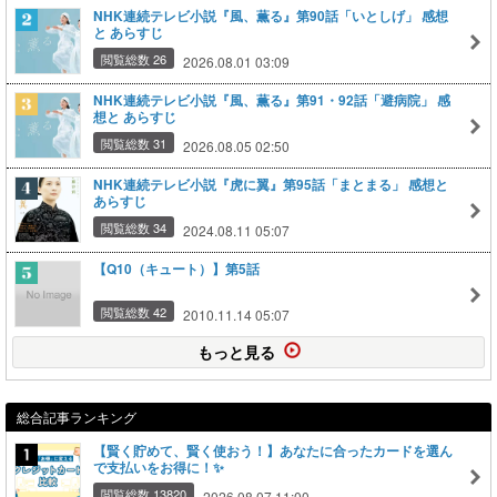
NHK連続テレビ小説『風、薫る』第90話「いとしげ」 感想
と あらすじ
閲覧総数 26
2026.08.01 03:09
NHK連続テレビ小説『風、薫る』第91・92話「避病院」 感
想と あらすじ
閲覧総数 31
2026.08.05 02:50
NHK連続テレビ小説『虎に翼』第95話「まとまる」 感想と
あらすじ
閲覧総数 34
2024.08.11 05:07
【Q10（キュート）】第5話
閲覧総数 42
2010.11.14 05:07
もっと見る
総合記事ランキング
【賢く貯めて、賢く使おう！】あなたに合ったカードを選ん
で支払いをお得に！✨
閲覧総数 13820
2026.08.07 11:00