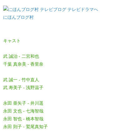
にほんブログ村
キャスト
武 誠治 - 二宮和也
千葉 真奈美 - 香里奈
武 誠一 - 竹中直人
武 寿美子 - 浅野温子
永田 亜矢子 - 井川遥
永田 文也 - 七海智哉
永田 智也 - 橋本智哉
永田 則子 - 鷲尾真知子