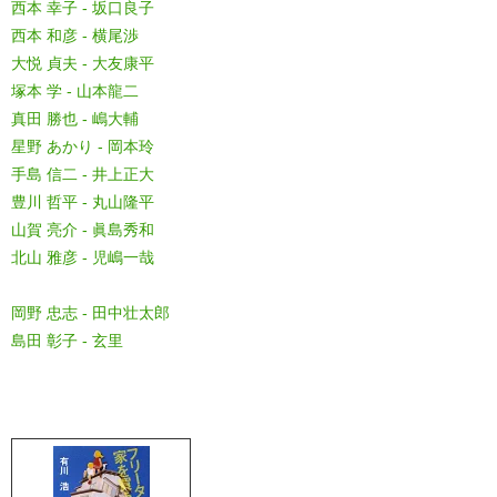
西本 幸子 - 坂口良子
西本 和彦 - 横尾渉
大悦 貞夫 - 大友康平
塚本 学 - 山本龍二
真田 勝也 - 嶋大輔
星野 あかり - 岡本玲
手島 信二 - 井上正大
豊川 哲平 - 丸山隆平
山賀 亮介 - 眞島秀和
北山 雅彦 - 児嶋一哉
岡野 忠志 - 田中壮太郎
島田 彰子 - 玄里