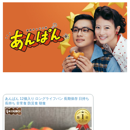
あんぱん 12個入り ロングライフパン 長期保存 日持ち
長持ち 非常食 防災食 朝食