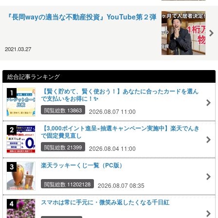
『長岡wayの適当な不動産投資』YouTube第２弾
2021.03.27
総合記事ランキング
【賢く貯めて、賢く使おう！】あなたに合ったカードを選ん
で支払いをお得に！✨
閲覧総数 13863
2026.08.07 11:00
【3,000ポイント進呈×抽選キャンペーン実施中】楽天でんき
で固定費見直し
閲覧総数 21399
2026.08.04 11:00
楽天ラッキーくじ一覧（PC版）
閲覧総数 11202128
2026.08.07 08:35
スマホは常に手元に・微笑み返したくなる千日紅