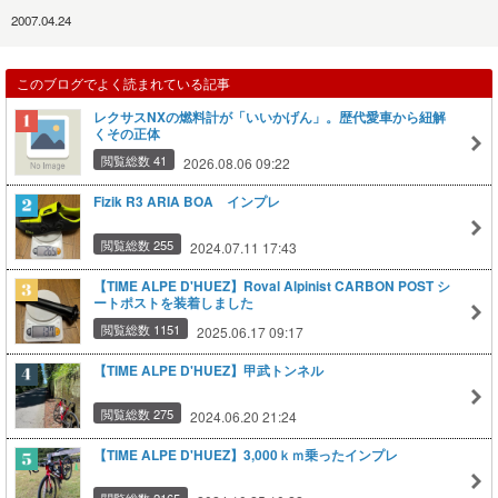
2007.04.24
このブログでよく読まれている記事
レクサスNXの燃料計が「いいかげん」。歴代愛車から紐解
くその正体
閲覧総数 41
2026.08.06 09:22
Fizik R3 ARIA BOA インプレ
閲覧総数 255
2024.07.11 17:43
【TIME ALPE D'HUEZ】Roval Alpinist CARBON POST シ
ートポストを装着しました
閲覧総数 1151
2025.06.17 09:17
【TIME ALPE D'HUEZ】甲武トンネル
閲覧総数 275
2024.06.20 21:24
【TIME ALPE D'HUEZ】3,000ｋｍ乗ったインプレ
閲覧総数 2165