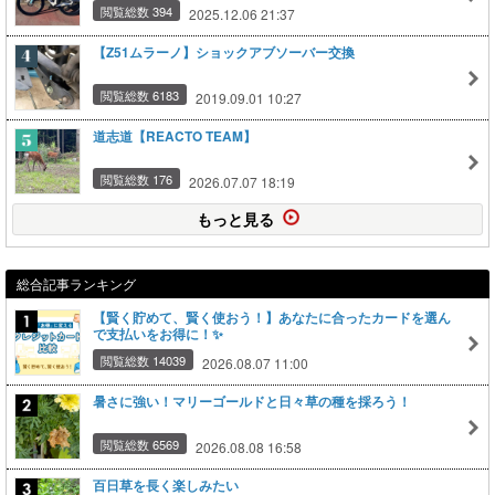
閲覧総数 394
2025.12.06 21:37
【Z51ムラーノ】ショックアブソーバー交換
閲覧総数 6183
2019.09.01 10:27
道志道【REACTO TEAM】
閲覧総数 176
2026.07.07 18:19
もっと見る
総合記事ランキング
【賢く貯めて、賢く使おう！】あなたに合ったカードを選ん
で支払いをお得に！✨
閲覧総数 14039
2026.08.07 11:00
暑さに強い！マリーゴールドと日々草の種を採ろう！
閲覧総数 6569
2026.08.08 16:58
百日草を長く楽しみたい