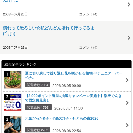
2005年07月26日
コメント(4)
慣れって恐ろしい☆私どんどん壊れて行ってるよ
(*ﾟД`;)
2005年07月25日
コメント(4)
総合記事ランキング
夏に切り戻しで繰り返し花を咲かせる植物 ペチュニア バー
ベナ…
閲覧総数 7084
2026.08.05 00:00
【3,000ポイント進呈×抽選キャンペーン実施中】楽天でんき
で固定費見直し
閲覧総数 17661
2026.08.04 11:00
元気だったK子・心配なT子・せともの市2026
閲覧総数 2762
2026.08.06 22:54