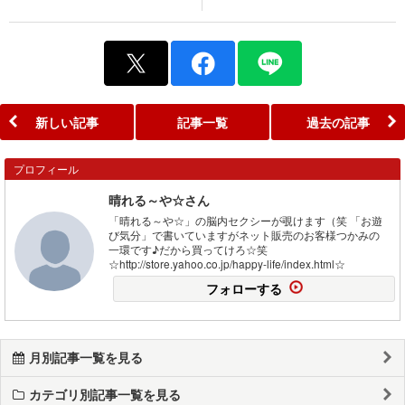
新しい記事
記事一覧
過去の記事
プロフィール
晴れる～や☆さん
「晴れる～や☆」の脳内セクシーが覗けます（笑 「お遊
び気分」で書いていますがネット販売のお客様つかみの
一環です♪だから買ってけろ☆笑
☆http://store.yahoo.co.jp/happy-life/index.html☆
フォローする
月別記事一覧を見る
カテゴリ別記事一覧を見る