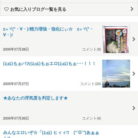
お気に入りブログ一覧を見る
ε=ヾ(*・∀・)/精力増強・強化にぃ☆ ε=ヾ(*・
∀・)/
2005年07月28日
コメント(8)
(≧д≦)もぉバカ(≧д≦)もぉエロ(≧д≦)もぉ･･･！！！
2005年07月27日
コメント(20)
★あなたの浮気度を判定します★
2005年07月26日
コメント(6)
みんなエロいぞ☆「(≧д≦) ヒィィ!! (*´O`*)あぁぁ
ん!!」…