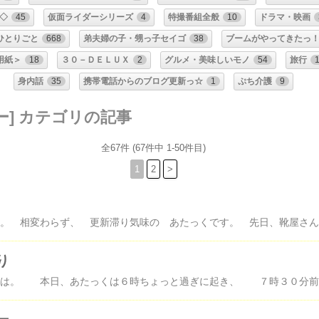
◇
45
仮面ライダーシリーズ
4
特撮番組全般
10
ドラマ・映画
ひとりごと
668
弟夫婦の子・甥っ子セイゴ
38
ブームがやってきたっ
用紙＞
18
３０－ＤＥＬＵＸ
2
グルメ・美味しいモノ
54
旅行
身内話
35
携帯電話からのブログ更新っ☆
1
ぷち介護
9
ー] カテゴリの記事
全67件 (67件中 1-50件目)
1
2
>
み
り
みなさん♪こんば