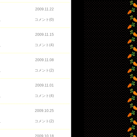
2009.11.22
そう呟く翔太郎。 運転席に乗っていたのは、以前ひき逃げされ、 意識不明のままの女性のたったひとりの弟。 姉の復讐のため、その犯人たちを殺していく弟。 が、途中現れた姉の婚約者、めちゃめちゃあやしい！ 婚約者をひき逃げされたというのに、やけに冷静……。 見るからにあやしいっっっ！！！ 旦那に“この婚約者、絶対あやしいよ！コイツじゃない？本当のドーパントは！” 婚約者が出てきた直後に鼻息荒く言ったら、 “そんなにえらそうに言わなくても…。登場人物これしかいないんだから…” と、すんごいクールに返されました。 チッ！つまんねー奴っ！（あっ！いけね！若菜になっちまったぜっっっ！） が、しかし、やはり弟くんはやっぱりドーパントじゃなかった！ やっぱり、婚約者じゃんっっっ！！！ しかし、すっかり弟くんを隠れ蓑にして裏で糸を引いてるとはねぇ。 この婚約者のやり方は気に入らないねぇ～ ところで、風邪っぴきの亜樹子はいつも以上にウザイっすな。 そして、亜樹子に“バカ”呼ばわりされるとは、翔太郎も可哀想に～。 フィリップには、相変わらずハーフボイルド呼ばわりだしね。 でも、私はこういう翔太郎が好き～
コメント(0)
2009.11.15
り、潜入捜査の続き。 まぁ、潜入と呼ぶには恥ずかしいくらいのダメダメ探偵ブリですけど。 そして、その心配をする翔太郎……、気の毒ぅ～。 依頼人が襲われて、翔太郎は亜樹子に昔自分自身が 以前、おやっさんから言われた言葉をつきつける。 “依頼人を傷付けるなんて、探偵としてじゃなく、人間のクズだ”（こんな感じだった？） 亜樹子は、小さい頃にしか父親であるおやっさんと過ごした時期がなく、 記憶はほぼないようだけれど、翔太郎の言葉に何かを感じたよう……。 依頼人をなんとしてでも守ろうとした亜樹子に翔太郎はおやっさんを見た……。 おやっさんって、吉川晃司らしいけど、 吉川晃司もあんな娘がいる父親役をやるようになるなんてねぇ～。 なんか、時代を感じるな～～～（遠い目…） ところで、園咲家の長女こえぇぇぇぇぇぇえぇぇぇぇぇぇー！ 婿殿、また裸にされて…、なんで裸なんだっ！ 正直、裸は要りませんからっっっ おまけに痛々しい折檻の後が……。 あー、やだやだ！！！ そだそだ！Ｗ観るたびに“ビギンズナイト”が気になって、映画観たくなるよ～～～ やっぱ、観に行かなきゃな～～～
コメント(4)
2009.11.08
いきや、 いつもと同じじゃん！ あれって潜入捜査って言えるのか？ 目立ちすぎでしょ！ ん～、亜樹子に期待した私がバカだった……！ あ、ひとつ褒めてあげられるところがあった、あった！ 似顔絵がうっまーーーいっ！！！ 超そっくりで、笑えました！！！ それ以外は、目を覆うばかり……。 これじゃ、翔太郎も心配でしょうがないわな。 しかし、今日のお話の中でしっかり映画の宣伝してたね。 “ビギンズナイト” ディケイドの最終回が映画って聞いた時は、ムカついてたけど、 Ｗの“ビギンズナイト”は気になるな～～～。 やっぱ、観に行くことになりそうだな～、私＾＾; しかし、園咲家の婿、ウザイっす！ あ、亜樹子の特製ねこまんまを食べて元気がなくなった幹部猫・ミックに同情です＾＾ 亜樹子恐るべしっっっ！！！
コメント(2)
2009.11.01
変わりますが、どこのおもちゃ売り場に行っても 仮面ライダーＷのダブルドライバー在庫がありません。 いや、まだ買うつもりはありません。 もう少し安くなってから購入しようと思っています。 ただ、その存在が気になるんですよ。 で、初めて見つけました！！！ダブルドライバー！！！ この売り場では在庫２つのみでした。 価格は、５４８０円。 小さな男の子が同じようにほしそーーーな顔して見つめていました。 私と目が合ったその子は、箱を指差し、『メモリー…』と呟きました。 変身ベルトより、ガイアメモリーが気になってる様子でした＾＾ しかし、どこにもないのは人気で在庫がないのかな～？？？ ここの在庫２つもあっという間になくなっちゃうのかしら……？？？ あっ、そうそう、ディケイドライバー買っちゃいました。 ベイシアで２９８０円で売ってました。 旦那は、ずっと欲しいと言ってたので、さすがにこの値段より安くは買えないんじゃない？ という話になり、昨日購入。 我が家の変身ベルトは、電王ベルト、ディケイドライバーの２つになりました。 来年あたり、ダブルドライバーも仲間入りするかもな～～～＾＾;
コメント(4)
2009.10.25
ィリップの作戦で弾吾と千鶴は見事仲直りし、 ようやくふたりのヘブンズトルネードを観られる！と思った瞬間、 またまたゴキブリ野郎に邪魔をされ、千鶴はケガを負い、踊れなくなった。 が、“波”というキーワードによってヘブンズトルネードを検索完了。 Ｗと弾吾のダンスしながらのＷが弾吾とダブル戦闘モード突入。 ん～、ややこしや～～～ でも、このダンス戦闘モード、かなりカッコいいです。 しかし、フィリップって検索完了しただけで、あんなダンス踊れちゃうわけぇ？？？ しかも検索完了したら、一切興味なくなるって超クール過ぎます。 せっかくもらった弾吾からの手紙もくしゃくしゃに丸めて捨てるなんてさ！ ところでダンスしてたＷは、高岩さんかしら…？？？ それとも別のスーツアクターさん？？？ 来週はＷ、お休みらしいッス。 再来週は、亜樹子の潜入捜査でメイドに変身っ☆ 最近、亜樹子のキンキンぶりがちょっと落ち着いてきて、 観やすくなってきたし、以前ほど印象悪くないよ、うんうんっ！
コメント(2)
2009.10.18