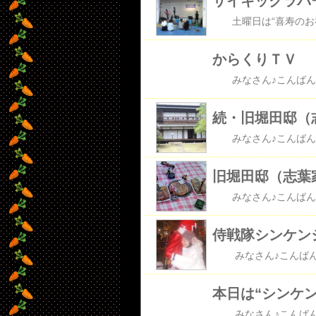
サイキックラバ
からくりＴＶ
続・旧堀田邸（
旧堀田邸（志葉
本日は“シンケ