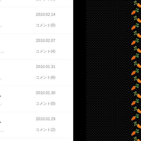
2010.02.14
ら、めっちゃノリノリっすぅ～～～ しばらく運転しながら、“いやっ”というほど聞こうと思っています
コメント(0)
2010.02.07
ざいます。 本日、旦那は休日出勤のため、朝ごはん用のおにぎりとお昼のお弁当を作り、 駅まで送ってきたあたっくです。 日曜日の朝だというのに、めっさ忙しかったッス。 送ってきた帰り道は気が気ではありませんでした。 家に到着したのが７時２９分。 ＴＶの前でギリギリシンケンジャーの最終回に間に合ったあたっくでありました。 いや～、慌てた！慌てた！！！ ＴＶの前できっちり正座して最終回に挑みましたよ～！ ドウコク強かったですねぇ。 まぁ、後にも先にも今日で終わりなので倒せることはわかっていましたが、 今までのディスクのチカラでは倒せませんでした。 新たな姫のモヂカラを込めたディスクと、姫じぃ・丹波のモヂカラ“双”のディスク、 これがあったからドウコクを倒せたんですよね。 “双”のディスクをロケ中に観たとＲＥＭＹさんから聞いていたけど、 丹波のモヂカラだったのか～。 丈瑠、流ノ介、茉子、千明、ことは、源太、姫、姫じぃ・丹波、じぃ・彦馬、ダイゴヨウ、 みんなが一丸となってようやく倒せたわけで……、どれひとつ欠けてもダメだったよね。 流ノ介が火のディスクを使うなんてことができるのね？！ 完全なる不意打ちっっっ さすがのドウコクもそこまでは計算できなかったでしょうね。 最終回は、素面での殺陣シーンが多くて、特別って感じが良かったなぁ～ 名乗りのシーンは、かなり貴重。 素面の名乗りって、ドキドキするぅ～～～！！！ 最後は、みんなが今も平和を守るために戦い続けてくれてるところを希望していたので、 私としては、ちょっと寂しかったんだけどね～。 みんなバラバラになっちゃうのぉ？！って。 まぁ、いざとなればすぐに駆けつけるようなメンバーなんだけど、 あのお屋敷に殿とじぃだけって味気ないよねぇ。 あ～あぁ～、もう来週から観られないのか、シンケンジャー……。 今年のＶＳまだ観てないのに、来年のＶＳが気になるよ～。 来年のＶＳは、シンケンジャー再集結してどうなるの？ え？鬼が笑うって？ でもさ、気になるじゃな～い！ シンケンジャーは、デカレン以来のヒットでした。 シンケンジャー大好き～小林さん大好きぃ～～～ 今日のＷは、デカイエロー・ジャスミン登場っ！ 今回は、九条綾。アメリカ帰りで英語混じりの会話があゆみ嬢に似合っています。 ふっふっふ～、これまた刑事役とキテるっ おまけに初っ端から九条綾怪しいッス。 絶対、復習のためにドーパントになってるッス！ って思ってたら、前編終わりであっさり正体を現しちゃってます。 復習をする九条綾と立場が重なる照井竜は、綾と接することで、 復讐に燃える自分の気持ちになにか変化でも起きたりするんでしょうか。 後編が寂しい終わりにならないことを願いつつ、来週を楽しみにしたいと思います。 あぁ～あ、シンケンジャーと仮面ライダーＷの２本立てのスーパーヒーロータイムも 今日で終わりか～ 先日、本屋にて購入しました。 中身確認も出来なかったのですが、表紙と裏表紙の雰囲気で購入。 侍戦隊シンケンジャーメモリアル 天下御免 (小学館メガブック) 画像は小さいですが、実物はかなり大判です。 全ページカラー。 持ってるとかなり重いです。 内容は、ＴＶの中の一コマ、一コマを大事に撮った画像です。 丈瑠の招き猫ももちろんありますし、 ２ページ見開きの十臓とシンケンレッドの海での真剣勝負の１枚、 亀の茉子ちゃんとお猿のことはもあり、 美しく、カッコよく、可愛らしく、お値段は３０００円弱とお高いのですが、 私はかな～り気に入りました。 中身を確認できない（ビニールでしっかり包装されてましたから）のに、 インスピレーションで購入した自分を褒めてあげたいくらいです これ観ると、１年間のシンケンジャーを回想できますよん
コメント(4)
2010.01.31
。 うちの旦那ったら、ＷにＷだからややこしや～♪で、 Ｗのドーパントは、なだぎじゃないか？なんてふざけたことを言うとりました。 若菜がＷのガイアメモリの持ち主に会った時にあんなに神妙な表情で、 恐れていたんだから、なだぎではないだろ～。 なだぎとは面識あって、顔見知りだからあんな表情はしないと思うし～。 アクセル・竜の復讐相手は、そのＷの持ち主。 まだまだ、真相までひっぱるんだろうねぇ。 で、で、でっっっ！ なに？予告観てたら、ジャスミンがーーーっ！！！ デカイエローのジャスミン、あゆみ嬢がーーーっ！！！ 予告観て、やけにテンション上がったぞぉーーー！やっほーーーぃ！ あぁ、ずっと、“シンケンジャー”と“仮面ライダーＷ”の２本立てで、 スーパーヒーロータイムを観ていたいぞぉーーーっ！！！
コメント(6)
2010.01.30
戦の幕観てきました！
やしないかとハラハラしました。 しかし、男の子が泣いてる子が多いことにもびっくり！ かえって、女の子の方が肝が据わっています。 私の隣りに座ってた女の子、たぶん５歳くらい？ 食い入るように観ていました。 いや～、子供の頃から女は強いのねぇ～と変に感心したものです。 その反面、泣き出す男の子達を観て、男の子って甘えんぼー！って実感しました。 まぁ、泣いている子供を父親に抱かせて、 『タケルーーーっ！』って叫んでたお母さんもいました＾＾;; 前、後ろ、左右の音声多重の泣き声は勘弁していただきたいので、 できたらご自分のお子さまをうまくあやすくらいはしていただきたいなぁ～＾＾;
コメント(0)
2010.01.29
！！最終決戦の幕
なさん♪こんばんは。 ＣＭを観るたびに『松潤に“パワ盛り”されたいっっっ』あたっくです。 ＴＶに向かって『松潤にパワ盛りされたいよぉ～！いいなぁ～パワ盛りィ～』 と、言ったら、旦那に鼻で笑われました。 乙女の本気を笑うなーーーーーーーっ！！！（テキトーに読み流して～！） そんな相変わらずなあたっくは、明日土曜日お休みです。 明日から始まるＧロッソでのシンケンジャーショーを観てきます。 おかげさまで抽選予約が当たりました シンケンジャーロケは、オールアップ。 素顔の戦士たちのアクションも前回より増えているはずです。 朝早くからはりきって出かけてこようと思います。
コメント(2)