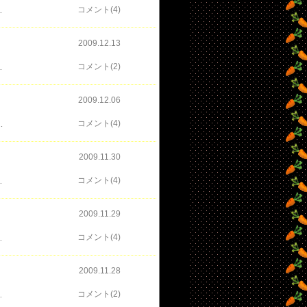
相方がフィリップだとあの園咲家の長女は気づいてたんだね～。 恐るべし、長女・冴子。 ガイアメモリーで偽仮面ライダーになったムサい男は、アバレッドじゃんっ！！！ うちの旦那は『森下悠里じゃんっ！！！』と、 その相方役の女性、森下悠里嬢に激しく反応してましたけど～！ 朝から良い反応です…… しかし、園咲家のお嬢ふたりに気に入られたフィリップ……。 今後どのような運命を辿るのでしょうか…。 あ、映画では一足お先に観ていますが、ファングのメモリー使って変身するんでしょ？！ フィリップ主体の変身ね！ この変身ビジュアルも美しくて好きぃ～ ＴＶでの登場が待ち遠しいッスぅ～～～ Ｗも次の放送は来年。 年内最後ってだけで寂しくなっちゃったさ～
コメント(4)
2009.12.13
くはないよね。 ただ、そんな単純なお話なのかどうかはわからないけど。 若菜は好きじゃなかったけど、フィリップと話してる時の若菜は素直に可愛いと思う。 若菜は、やはり不死身だったけど、不死身＝強いというのとは違うのかな。 若菜は、クレイドール。 クレイドールって、紙粘土の人形って意味？！ 若菜はもともと作り物ってこと？！ 古い話だけど、ダイレンジャーの敵キャラボス・ゴーマ十五世も実は泥人形だった、 っていうオチもあったしな～。 もし、そうなら、若菜ちょっと切なすぎる……。 今後の若菜とフィリップの関係がとっても気になります……。
コメント(2)
2009.12.06
倒す。 倒したことによって、街のみんなも流ノ介たちも元通り。 二の目もことはの活躍によって無事一件落着。 ぷっ...、お猿さんで突撃していくとはね～！！！ みんながことはと同じように殿の様子を気にしていたことがわかって、 腹を壊してただけだ、という殿。 なんか可愛いよねぇ～、殿 ことはも笑顔になっていつものシンケンメンバーになって、私も"ホッ"としました。 やっぱり、こうでなくっちゃっ 殿やみんなが落ち込んでるのは見たくないもんね！ さて、来週は、アクマロの魂胆が見えてくる...？！ 仮面ライダーＷは、若菜が主役？！ 翔太郎は、若菜の本当の顔を知り、高慢で生意気な女だと早々に気づき、 ちょっと一安心。 まぁ、フィリップは完全に若菜に骨抜きにされてますけど。 おまけにお互いが興味津々？？？ 若菜はフィリップの推理力に、 フィリップは若菜のあのうわべの可愛らしさと手を握られた感触に。 あ、でも、戦ってる最中、クレイドールの若菜の手と接触した瞬間、 フィリップは気づいたみたいだったよね？！ クレイドールやられちゃったけど、粉々になっちゃったけど、 若菜のねぇーちゃん言ってたよね？！ 「大丈夫、この子死なないから。」 もしかして、若菜って不死身なのぉ？？？ ところで、今週の翔太郎はのっけから若菜に迫る時とか軽い感じだったねぇ～。 ハードボイルドはどこにいったのぉ？？？ おまけに探偵の助手って言われたよ、若菜に。 ん～、今回はフィリップ主流なのね～＾＾; 相変わらず、後編が気になるわん
コメント(4)
2009.11.30
かったです。 が、やはり最後まで見届けたかったので、ロケ終了のスタッフさんの声を聞くまで 居続けました＾＾ ロケ中は、撮影禁止ですので、上の画像とすぐ下の画像はゴールデンウィークに 旧堀田邸へ出かけた時に撮ったものです。 で、この下は本日のロケ終了直後の撤収風景（↑↓同じ志葉家門の前です） これで、もう旧堀田邸のロケもなくなるのかと思うと、 残すところもあとわずかということですよね。 なんか、寂しいですね～
コメント(4)
2009.11.29
んだった！！！ おまけにお姉さんの婚約者は超最悪の女ったらしの結婚詐欺師。 最低最悪の男だった。 その事実を知った翔太郎は、危篤のお姉さんにこれ以上人を殺させたくないと 彼女の暴走を食い止めようと奔走する。 そんな翔太郎を見て、お姉さんの意識とコンタクトを取ろうとするフィリップ。 このふたり、どんどんイイコンビになっていってるね～～～＾＾ フィリップは、翔太郎を“ハーフボイルド”だとか言うけど、 本当はその“ハーフボイルド”さを認めてるんじゃないかな～って。 やっぱり私は正義がどこにあるかわからないような主人公より、 こんなふうにしっかり自分や他人を思いやれる主人公の方が好きだな～ 安心して観られる仮面ライダーがやけに嬉しいよ
コメント(4)
2009.11.28
は源太はゴールドのみの出演だったので会えず残念！ 殿、流ノ介はめっさほっそーーーっ！ ＴＶよりもグッと実物のほうが細くてびっくりよ。 千明、めちゃキレイな顔してるぅーーーっ！ 茉子ちゃんは、背たかーーーっ！ 男性陣にひけを取らないくらい。 すっごくカッコいいですっ！ そのせいか、ことはがちっさーーーっ！ 髪の毛はキューティクルで天使のリングできてましたわ～！ おまけに顔がちぃーちゃくてめっさ可愛いらしぃーーー いや～、目の保養になりましたわ～～～
コメント(2)