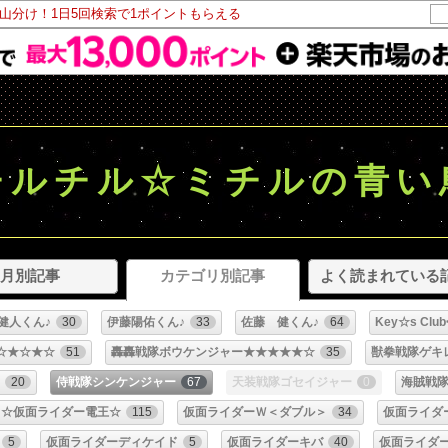
ト山分け！1日5回検索で1ポイントもらえる
チルチル☆ミチルの青い
月別記事
カテゴリ別記事
よく読まれている
健人くん♪
30
伊藤陽佑くん♪
33
佐藤 健くん♪
64
Key☆s C
☆★☆★☆
51
轟轟戦隊ボウケンジャー★★★★★☆
35
獣拳戦隊ゲキ
20
侍戦隊シンケンジャー
67
天装戦隊ゴセイジャー
0
海賊戦
☆仮面ライダー電王☆
115
仮面ライダーＷ＜ダブル＞
34
仮面ライダ
5
仮面ライダーディケイド
5
仮面ライダーキバ
40
仮面ライダ