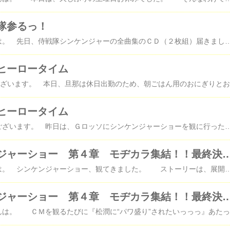
隊参るっ！
みなさん♪こんにちは。 先日、侍戦隊シンケンジャーの全曲集のＣＤ（２枚組）届きました！ 正直、２枚目後半のみんなの台詞や効果音は子供向けで笑っちゃいましたが、 ＶＳの映画用のエンディングとか、まだＶＳ観にいけてないので嬉しかったり。 車を運転しなが
ヒーロータイム
みなさん♪おはようご
ヒーロータイム
みなさん♪おはようございます。 昨日は、Ｇロッソにシンケンジャーショーを観に行ったあたっくです。 後ほど、ちょっとだけ感想を書きますね。 今日のシンケンジャーは、ようやく丈瑠が１９代目志葉の当主になったことが公表。 この日を待っていました！ ただ、１９代目当主になるのはわかっていたんだけど、 どういう事情で１９代目になれるのかは知らなかったので、 まさか、１８代目志葉薫の養子になるとはねぇ～＾＾ 養子でよかった＾＾ 婿養子だったら、１９代目当主になったとしても 平静でいられない人満載になっちゃうからね～！ しかし、姫、若いのに思い切ったことするよねぇ。 あの若さで“母上”ですか。 本物の殿になった丈瑠も堂々としたもんです。 姫と丈瑠、影武者と言えど、このふたりにしかわからない孤独…、 ふたりだけの会話は深かったですね……。 多くを語らずもお互いを察することが出来るそんな空気が良かったです。 姫のじぃ、丹波だっけ。 うるさくて、ウザイけど、本当に姫のことばかり考えて生きているんだ～、と 今日は再認識しました。 そして、究極の過保護ということもね。 嫌なヤツだけど、悪い人じゃないのね……。 しかし、薄皮太夫の犠牲は、このためだったのね。 もともと人間だった太夫のおかげでドウコクへの封印が効かなくなるとはね～。 ある意味、ドウコクの太夫への想いが太夫をそうさせたと思っていいのかな？ いや～、先週、今週と展開早かったけど、奥深くて、美味しい内容だったなぁ～♪ 来週は、素面の名乗りシーンがあるみたいじゃんっ こういうの、大好物ぅ～～～！ あっ、丈瑠＆ことはの恋愛は発展なしッスかね？！ とうとう次回は最終回。 いろいろと想いが駆け巡りますね～！ 来週楽しみだけど、観たら終わっちゃう……。 きっと、みんなもこんな心境なんだろうな～。 今日のＷは、先週の後編。 やっぱり、犯人息子だったね。 仮面ライダーＷの敵にＷのガイアメモリのドーパントって、 ややこしや～♪ポン！ややこしや～♪♪♪ポン！！！ おまけに花屋の息子、Ｗのガイアメモリの持ち主じゃなかったし～。 アイスのＩだったね～
侍戦隊シンケンジャーショー 第４章 モヂカラ集結！！最終決
みなさん♪こんにちは。 シンケンジャーショー、観てきました。 ストーリーは、展開が早くて飽きさせないし、楽しかったです。 今回からようやく素面の源ちゃん登場。 Gロッソデビューの源ちゃんからは、並々ならぬ気迫が感じられ、 緊張もしているんでしょうが、彼の気合を感じました。 そう、舞台でも熱い男でした。 誰よりも今日の日を待っていたんじゃないかと思いました。 ただただ、残念だったのは素面の彼らたちのアクションが殺陣シーンのみと言っていいほど、 なかったことです。 毎年観ていて、この２、３月の舞台では、素面の彼らも高いところから飛び降りたり、 高所で回し蹴りしたり、かなり見せ場があったんですが、今回はありません。 スカイシアターの野外ステージから屋内のGロッソに変わったというのもあるかもしれません。 でも、私はその見せ場をとても楽しみにしてましたので、そこは凹みました。 最後のトークもスカイシアターの頃に比べるとあっさりと短いものになりました。 Gロッソになって、いろいろと変わりましたね。 少し寂しいのも本音です。 なかなか全て思い通りにいかないことはわかっていますけどね。 あ、そうそう野外から屋内に変わったことであきらかに変わったことがもうひとつ。 野外は、オープンですから、今までそんなことはなかったのですが、 Gロッソは、屋内でほぼ映画館のように暗転するわけで、 その中で光や効果音、外道衆が出てきて、ナナシが客席の通路を走っていったりするので、 泣き出す子供が多いこと、多いこと。 『怖いよー！怖いよぉぉぉぉぉぉ！』『もういやだー！帰りたいー！帰るぅぅぅぅぅ！』 と、あちこちで音声多重状態。 聞いてるこちらもツライのですが、舞台上で頑張ってるシンケンジャーたちに 聞こえ
侍戦隊シンケンジャーショー 第４章 モヂカラ集結
み