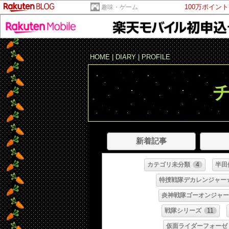
100万ポイン
趣味・ゲーム
HOME
|
DIARY
|
PROFILE
新着記事
カテゴリ未分類
4
半田
特捜戦隊デカレンジャー
炎神戦隊ゴーオンジャー
戦隊シリーズ
11
仮面ライダーフォーゼ