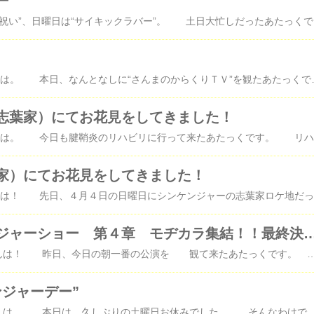
ー
土曜日は“喜寿のお祝い”、日曜日は“サイキックラバー”。 土日大忙しだったあたっくです。 土曜日は夜中に自宅に帰ってきました。 で、日曜日は朝早くから起きて、Ｈ嬢を迎えに行き、 いざアリオ蘇我店（イトーヨーカドー
みなさん♪こんばんは。 本日、なんとなしに“さんまのからくりＴＶ”を観たあたっくです。 ホントにたま～にしか観ないんだけど、今日はなんとなくね。 今日は、ずっと替え歌選手権でした。 前にもこのシリーズやってたんだね～。 全然知らなかったよ～。 みんなの替え歌聴きながら、ゲラゲラ笑ってたら、 水木一郎氏と串田アキラ氏がふたりで歌っていて、見事決勝進出
志葉家）にてお花見をしてきました！
みな
家）にてお花見をしてきました！
みなさん♪こんば
侍戦隊シンケンジャーショー 第４章 モヂカラ集結！！最
みなさん♪こんばんは！ 昨日、今日の朝一番の公演を 観て来たあたっくです。 連日、５時起きの大イベントでした。 なんてったって、 シンケンジャーショーの 千秋楽ですからね。 でも、私、今まで いろんな戦隊のショーを 観て来ましたが、 千秋楽の公演を観るのは 初めてでした。 やっぱり、千秋楽ともなると、 シンケンジャーに馳せる想いもより強くなりますね。 画像は、うちの旦那が撮ってくれたものを採用しております＾＾ あ、それで、Ｇロッソの入口で迎えてくれるシンケンレッドと ハグしたいと願っていたあたっくでしたが、 昨日の土曜日の時には、やはりいざとなるとできなくて握手のみで入場しました。 が、とうとう今日は千秋楽。 ラスト１回のチャンスっ！ 後悔しない為には、思い切るしかありませんっ！ てなわけで、思い切ってシンケンレッドに 『ハグして下さ～い！』と言いながら、両手を広げたら、 さすがシンケンレッド、心得ているようで２回頷いてハグしてくれました～！ すみませーーーんっ！ めっさ、顔が緩んでいてすみませーーーんっ！ 見るに耐えないかもしれませんが、すみませーーーんっ！ しかし、欲とはどんどん深くなるものなのですね～。 あたっくは、後の公演の始まる際、シンケンレッドが入口から下がる時に この真っ白なフワフワのダウンコートを脱ぎ、 いま一度、シンケンレッドのハグに挑戦して見事ハグしてもらいました～♪ いや～、舞台のシンケンレッドのスーツアクターさんは大変です。 入口でお客様を迎え、みなさんに握手したり、頭撫でたり、ハグしたり、 ずっと立ちっぱなしで、その後すぐに舞台裏に退けて、 舞台でアクションをこなし、また次の公演のお迎え、そして、アクション。 本当に休む間もありません。 それなのに、嫌な顔ひとつせず（顔は正直見えませんが）、 快くスキンシップして
ンジャーデー”
みなさん♪こんばんは。 本日は、久しぶりの土曜日お休みでした。 そんなわけで、前々から当選してチケットをゲットしていた Ｇロッソでのシンケンジャーショーを朝一の回観て来ました。 病み上がりではありますが、そんなことは言っていられませんっっっ！ 身体もだいぶよくなりましたし、もちろん気を抜かないようにはしますが、 ここは行かないとっっっ！！！ 実は、チケットお知り合いの方々と手分けして取ったので、 後２回ほど３月６、７日に観られる予定です。 まさかこんなに観られるとは思っていなかったので嬉しい悲鳴です＾＾ ますますシンケンジャービンボーですが、もうラストですし、 そんなことも言っていられません。 ありがたーく観させていただきます。 今日もＧロッソ入り口にてシンケンレッドと握手させていただきました。 先日、ＲＥＭＹさんはシンケンレッドとハグしたそうで、 ハグしたいのは山々ですが、あたっくは意外や意外、 いざとなると小心者で思い切ったことが出来ないという情けない女です。 後２回のうちにハグできるといいんだけどな～＾＾; 自分の性格を考えると出来る気がしない……＾＾;; あはははっはははは。 前回、同じ公演の初日を観たあたっくですが、 今日観た公演は、同じではあるけれど、別のものに映りました。 なんていうか、さすがにシンケンメンバー、場数をこなしたせいか、 動きがとてもスムーズ、アクションもキマってるし、 何より同じ台詞なのに感情がこもっていて、 初日よりも私たちの心に迫ってくるものがあります。 ＴＶでのみんなの役がそのままに舞台でも観られます。 たぶん、最初は舞台ということもあり、 緊張やら勝手の違いに精一杯だったのだと思うけれど、 今は、完全に自分たちの役を舞台の上で演じきってる感じがします。 きっと、３月６、７日はもっともっとこなれてるでしょうね。 舞台もなれたせいか、最後のシーンは流ノ介が殿にアドリブ的な台詞を言ってみたり、 楽しませてくれる一面もありました。 ３０日に観た時は、流ノ介が通常の台詞噛んじゃったりして、 それはそれで楽しかったんですけどね♪ ＴＶの放送が最終回になったからか、シンケンレッドが“完”の文字を書いて、 終わるというのも追加されておりました。 それに前回より泣く子が少なくて安心しました。 隣りの子が『マぁーマぁー…』と泣きそうな声を出していましたが、 ママに抱きついて堪えてくれていました…。 そんなわけで、シンケンジャーショーを満喫した後は、 千葉に帰ってきて映