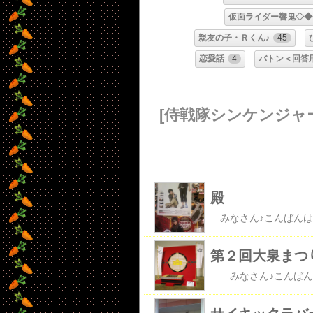
仮面ライダー響鬼◇◆
親友の子・Ｒくん♪
45
恋愛話
4
バトン＜回答
[侍戦隊シンケンジャ
殿
第２回大泉まつ