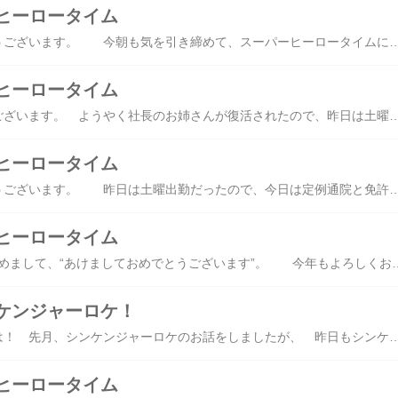
ヒーロータイム
みなさん♪おはようございます。 今朝も気を引き締めて、スーパーヒーロータイムに臨んだあたっくです。 シンケンジャーは、最終回間近。 観ながらにして、自然と気持ちに緊張感が生まれます。 “驚くほど何もない…”という丈瑠に駆けつける茉子、千明、ことは。 例え、丈瑠が殿でなかったとしても今まで丈瑠に積み重ねてきたものは嘘ではない。 それを必死で丈瑠に伝える３人。 そして、遅ればせながら、はしのえみ嬢の旦那さん黒子に諭され、 吹っ切れた流ノ介も丈瑠の元へ。 ようやくこの５人が揃った…！ あぁ……、何週間ぶり…？！この光景。 やっぱり、こうじゃなくっちゃっ、ねっ そして、源太はお屋敷で姫と姫のじぃとのやりとりで 姫がどれほどの努力をしてこの場にいるのかを知り、 シンケンジャーのメンバーや丈瑠に対しての気持ちを聞き、 姫に対しての思いに変化が。 流ノ介、茉子、千明、ことはの代わりにお供することを申し出る源太。 そして、それを快く受け入れる姫。 ん～、やっぱりいいね。 姫がしっかりものの、頑張り屋で良かったよ～ こんなに若くてもちゃんと部下の心を動かすものを持ってるってことだもんね。 この姫もこれからもっと立派になってくれそうで嬉しいよ。 裏正と十臓。 十臓が外道を続けるには、裏正なしではありえなったほどの存在。 意外にあっけない感じはあったけど、裏正が十臓に引導を渡すことで、 十臓は２００年の外道人生を終えることになり、裏正が消えていくサマは ちょっと切なかったです。 薄皮太夫の想い人だった新左の最期の言葉が今も気になります。 “私はお前を……”あの言葉をふさがなければ……、 そうすれば、薄皮太夫の人生は変わっていたかもしれないのに……。 人としての過去を断ち切ろうとする太夫。 ドウコクを復活させるためなのか……、 ドウコクが直した新左の三味線のキズからエネルギーが放出され、 とうとうドウコク復活。 あと３話くらいかな。 これからが最終決戦。 今からちょっと緊張します＾＾ 今日のＷは、冷却を操るドーパント。 大沢逸美ッスね。 お母さん役かぁ～。 そうだよねぇ、もうそういう年齢だよねぇ。 私と同世代だもん。 ところで、大沢逸美がドーパン
ヒーロータイム
みなさん♪おはようございます。 ようやく社長のお姉さんが復活されたので、昨日は土曜休みだったあたっくです。 本日のシンケンジャーは、いまだ殿、みんなの下へ戻らず……。 まだ、切ないシーンの多いお話でしたが、殿が元に戻ることは確定のはずなので、 もうしばらくの辛抱です。 今日は、じぃ・彦馬と殿の、 殿とほかのシンケンジャーのメンバーとの絆を感じられたお話でしたね。 源太から“びっくりするくらいなんにもないな…”という殿の気持ちを聞かされ、 じぃから殿の全てが嘘だったわけじゃないだろう…、という言葉を聞き、 流ノ介以外のメンバーは殿を探しに……。 流ノ介の苦悩も幾ばかりかと切なくなりました。 きっと、本当はみんなと一緒に丈瑠も元へ行きたかっただろうに……。 しかし、やっぱり姫はあのじぃに育てられたのにちゃんとしてるぅ。 ちゃんと、影武者としての丈瑠の存在を受け止めていて、感謝もしている。 そして、その丈瑠の隠れ蓑の裏でしっかり修行をし、封印のモヂカラも会得してる。 かえって、ちゃんと育ってるからシンケンジャーの面々も無下にはできないわな～。 千明の言葉は、シンケンジャーみんなの気持ちだろうね。 今回も引き続き切ない内容だったけど、きっと元に戻る日が来るはずっ！ 最後まで見届けましょう！！！ 今日のＷは、想像通り、婿殿・霧彦は最期を迎えることに。 全裸の霧彦には引いていた私ですが、先週、今週と霧彦を見直したあたっくです。 本当は、かなりイイヤツだったんだね～。 やっぱ、園咲家長女は、ちょーこえぇぇぇぇぇぇぇぇぇぇぇぇぇぇぇぇぇ！ 最後に若菜と霧彦がいい感じだったのが良かったな～。 最期に風都の風を感じながら、 微笑みながら逝く霧彦がやけに美しく、切なかった……。 穏やかな表情だったのが救
ヒーロータイム
みなさん♪おはようございます。 昨日は土曜出勤だったので、今日は定例通院と免許センター行く予定のあたっくです。 今日もシンケンジャーとＷから日曜日が始まりましたよぉーーーっ！ あ、シンケンジャーは、超シリアスなお話になってましたね。 なにが気に障るって、姫のじぃだよっ！ なんであんなに上から目線？？？ じぃ・彦馬とはエライ違いだよぉーーー！ 姫もよくあんなじぃのそばでまともに育ったな～。 まぁ、気が強そうで、負けん気強そうな姫だけど、 あの年齢でレッドをこなすのは大変なんだろうね。 丈瑠のレッドとは違って、身体全体を使って戦わないといけないんだもんね。 あのガンバリは、ちょっと感動したよ。 だけど、だけど、流ノ介たちにも私たちにも殿は丈瑠ひとり。 いつものシンケンジャーに１日も早く戻って欲しいものです。 Ｗは、園咲家の婿が深く関わるお話みたいですね。 それも婿どのの生命の危機に関わるお話になりそうで、 かなり意味深な感じがします。 それにこんなに婿どのがこんなに風都を愛してる人間だったとはねぇ。 意外だったな～～～。 そ
ヒーロータイム
みなさま、あらためまして、“あけましておめでとうございます”。 今年もよろしくお願い致します。 昨日は、私の実家に行き、姪っ子や甥っ子たちに会い、 中３の姪っ子が健ちゃんファンだということがわかり、盛り上がったあたっくです。 本日のシンケンジャーは、やはり年始、シリアスなところから始まりましたね。 １１月末の旧堀田邸のロケでの書初めシーンや、 千明の練習風景シーンがありましたね。 そして、今日こんなふうに新たなシンケンレッドが現れることも、 この後、殿がどうなっていくのかも、１２月のロケに行ってなければ、 今頃、の前で大騒ぎしていたことでしょうね～、私。 が、この後の流れがどんなふうになるのか、微妙に知って
ケンジャーロケ！
みなさん♪こんばんは！ 先月、シンケンジャーロケのお話をしましたが、 昨日もシンケンジャーロケに行ってきました。 先月の段階では、先月のロケで“旧堀田邸” でのロケは最後だと言うお話だったのですが、 どうも現場の方の勘違いだったらしく、 昨日のロケが本当の最後だったようです。 門の撮影後に撮らせていただいた画像 だそうです。 私はこのときに間に合わなかったので、 ＲＥＭＹさんから画像をいただきました。 私は先月同様、仕事があったので午後から“旧堀田邸”に向かいました。 ですが、ほとんどの出演者の方のシーンはお昼頃までに終わってしまって、 私が観られたのは遠目の殿とじぃ・彦馬と、ネタバレの方々の出演者のシーン。 ネタバレになるので、ここでは控えますね。 もし、知りたい方がいらしたら、メールでもブログの私書箱でもご連絡いただければ。 あ、後、千明が目の
ヒーロータイム