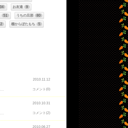
34
お友達
9
！
51
うちの旦那
80
12
棚からぼたもち
5
2010.11.12
なさん♪こんばんは。 相変わらず、 更新滞り気味の あたっくです。 先日、靴屋さんで殿を 見かけました。 高いところに 貼ってあったので ちょっとバランスの 悪い状態の激写になって しまいました。 殿がそこここに居たので、靴店の中で恥ずかし気もなく、撮ってきました。 旦那は隣りで薄笑い状態でした…
コメント(0)
2010.10.31
んは。 本日、あたっくは６時ちょっと過ぎに起き、 ７時３０分前には家を出、 大泉に向かいました。 車で高速を飛ばすこと１時間弱。 渋滞などにあうこともなく、スムーズに到着。 ８時３０分頃には東映撮影所の正門の長蛇の 列に並びました。 いやはや、みなさん、早いこと早いこと。 ９時開場なのにもうだいぶ並んでました～！ 先着５０００名にはカードが入場の際に いただけるのですが、 ちゃんとナンバーリングしてありまして、 私と旦那は２８４番、２８５番でした。 いや～、とにかくねぇ～、今日の目玉はシンケンレッド・殿の玉座です。 たぶん、一番混むと思い、最初に行きました。 殿の玉座はこんな感じです。 しっかり写真撮って来ました～～～っ！！！ 私たちは、朝一で一番のっけから撮ったので、１０分も待たないで撮れましたが、 この後、玉座は人気でかなりの待ち時間だったようです。 お次は、シンケンオーのコックピットです。 ここは、専門のカメラマンさんがいて、１枚１０００円の有料で記念撮影できます。 私たちの写真はありますが、これは控えておきますね。 でも、旦那と私とふたりで撮ったものと、 シンケンジャーファンのお友達のＲＥＭＹさん、プリンスさん、鈴猫さんと、 私と旦那と５人勢揃いで撮ったものと１枚づつ記念に撮りました。 いや～、大の大人が超真剣な表情でコックピットのバーに手を添える様は、 なかなか笑えます。 でも、その写真見るとなんか嬉しくて楽しくて、 ニヤニヤにやけるくらい気に入りました。 ついでに隣りにあったこの方たちの画像もアップしておきます。 その次は、ゴールド寿司の屋台。 で、ここでも写真撮ってきました。 いや～、源ちゃん人気も凄くて、かなり並びましたよ！ 旦那と２人で並んで撮った時は３０～４０分の待ち時間だったかな。 ５人で後から並んだ時は、１時間くらいだったかな～。 お客さん側で撮ったのもあるんですが、ここでは源ちゃん側で～＾＾ 展示してあったものはですね～、こんな感じです。 展示の仕方もお茶目で、こんな展示の仕方もするんですよ。 わかりますかねぇ～。窓が開いてるところになにやら怪しいあやかしがいるのが。 やっぱりわかりにくいですよねぇ。 これで、わかりますかね？？？ 手前の窓にはシタリが。向こう側にはナナシがいて、こちらを見てるんですよ～！ 気づかない方も多いんじゃないかというくらいさりげなく展示してあるんですよ＾＾ 遊び心満載ですよ。 この後、ゴセイジャーのセットを観ました。 普段、ゴセイジャーがいるノゾムの家の中は撮影禁止なので載せられません。 撮影が許可されたのがコックピットの中の部分だけでした。 あ！なんか曲がってる…＾＾; 多少の小雨は降りましたが、無事大泉まつりを満喫してきました。 次の大泉まつりは１２月の予定だそうです。 次回も楽しみ。
コメント(2)
2010.06.27