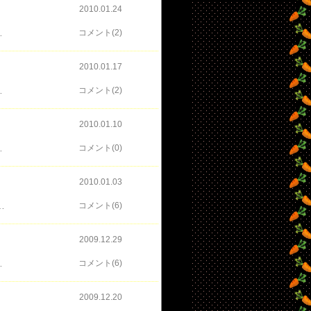
2010.01.24
トじゃないっしょっ！ その息子でしょっ！たぶん（確信はないけどね）！ しかし、この息子の役の子、仮面ライダー響鬼にも出てた子だよねぇ。 プリンセスプリンセスＤにも出てたーーーっ！ この子、全然変わんないな～。 仮面ライダーアクセルとうとう変身。 照井竜だっけ。 エリート刑事で、鼻持ちならないヤツ。 が、刑事のくせに何気に醸し出しているらしい（少なくとも翔太郎はそう思ってるよう） ハードボイルドの雰囲気を翔太郎が羨ましそうで笑える……！ それと、照井に変身ドライバーを渡した、シュラウド？って言ってた？？？ あののっぺり仮面の女（？）は何者なんだろ……？ アクセルに関しては、未だに謎だらけだねぇ。 どうも復讐が目的っぽい感じはするんだけどね。 アクセルが参戦することでＷに変化が出てくるのかな。 来週も楽しみです＾＾
コメント(2)
2010.01.17
いだったなぁ……。 霧彦が園咲家のことで結局死ぬことになったのは、若菜はもう感づいているだろうから、 今後、園咲家の一員として若菜がどう動くのか、すごく気になるところです。 できれば、フィリップの件もあったので、ライダー側についてくれるといいんだけど、 でも、あの探偵事務所がＷと関係していることは知らないから、 まだまだそうなるには時間がかかるのかな～。 しかし、若菜が園咲家の娘だってことはわかってるんだよね？！ 若菜も関係してるのではないかと疑わないのがいまだに不思議です。 来週はいよいよ２号ライダー・アクセル登場っ？？？ ライダーっつうより、レスキューフォースっぽいな～＾＾
コメント(2)
2010.01.10
れが原因で死ぬことになるんだろうか。 この婿どのには婿どののルールってあるんだ～、とも思ったしね。 ちょっと、婿どのを見直したよ～。 風都くんのキャラまで婿どのの子供の頃のデザインだったとはね。 しかし、風都くんってっっっ！ セントくんのパクリじゃんっっっ！！！＾＾ 婿どのの行く末がきになるね～。 ようやくスポット当たったから、もう少しがんばって欲しいけどな～。
コメント(0)
2010.01.03
いるのでちょっと冷静です。 あ、ネタバレになるのでどうなるのかは書けませんが。 この流れを見届けていきます。 みなさん、そんなに凹まなくても大丈夫だと思いますよ。たぶん。 今日のダブルもフィリップ主動のファングでの変身でテンション上がりました！ シンケンジャーのチームワークも そして、このダブルのふたりのコンビ＋亜樹子もかなりいい感じで好きです。 あ、今週は園咲家の長女とその婿もいつもと違ってちょっといい感じでしたね。 裸でダメダメ夫だった婿がちょっと頼もしく見えましたね～！ たまにはやるじゃんっ！婿殿っっっ！！！ Ｗも今後が楽しみです。 しかし、シンケンジャーが来月には終わるとはさみしーッス
コメント(6)
2009.12.29
前を走っていきました。 その後は、屋敷の中でのロケのみになってしまったので、 ３時過ぎには帰りました。 一応、記念にで撮って来ました。 殿の屋敷に当たる玄関です。 普段は開いてないのですが、殿とじぃのシーンを撮り終わった後、 開けてあって撮っても良い許可がおりたので撮りました。 名残惜しいです。
コメント(6)
2009.12.20