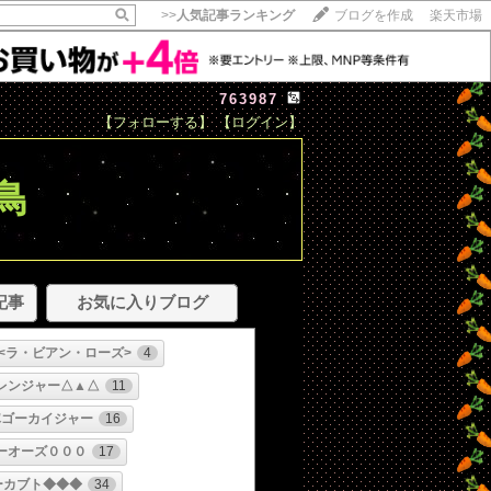
>>
人気記事ランキング
ブログを作成
楽天市場
763987
【フォローする】
【ログイン】
鳥
記事
お気に入りブログ
lub<ラ・ビアン・ローズ>
4
レンジャー△▲△
11
隊ゴーカイジャー
16
ーオーズ０００
17
ーカブト◆◆◆
34