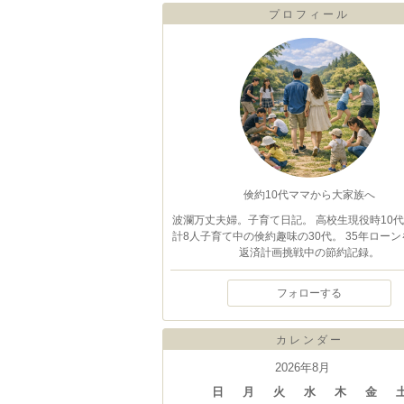
プロフィール
倹約10代ママから大家族へ
波瀾万丈夫婦。子育て日記。 高校生現役時10
計8人子育て中の倹約趣味の30代。 35年ローン
返済計画挑戦中の節約記録。
フォローする
カレンダー
2026年8月
日
月
火
水
木
金