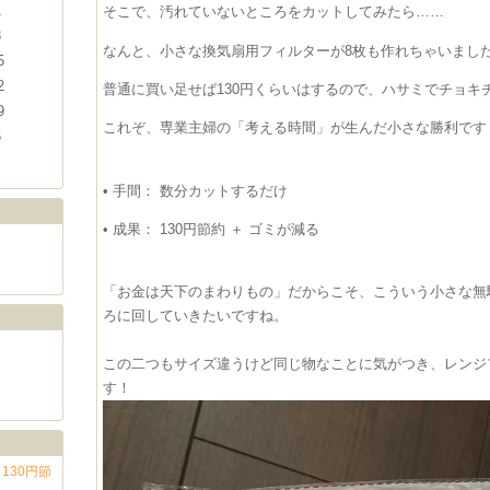
1
そこで、汚れていないところをカットしてみたら……
8
なんと、小さな換気扇用フィルターが
8枚も作れちゃいまし
5
2
普通に買い足せば130円くらいはするので、ハサミでチョキチ
9
これぞ、専業主婦の「考える時間」が生んだ小さな勝利です
5
•
手間：
数分カットするだけ
•
成果：
130円節約 ＋ ゴミが減る
「お金は天下のまわりもの」だからこそ、こういう小さな無
ろに回していきたいですね。
この二つもサイズ違うけど同じ物なことに気がつき、レンジ
す！
130円節