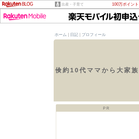
100万ポイン
出産・子育て
ホーム
|
日記
|
プロフィール
倹約10代ママから大家
PR