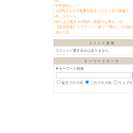
約
中学辞めた！？
100均のタネで食費を削る！プランター菜園で
約」スタート。
繰り上げ返済 vs NISA「欲張りな答え」は
【防音対策】ラグマット一枚で「寝かしつけ後
消えた話
コメント新着
コメントに書き込みはありません。
キーワードサーチ
▼キーワード検索
楽天ブログ内
このブログ内
ウェブサ