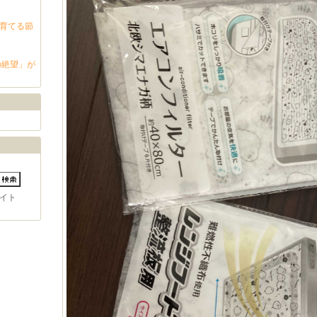
「育てる節
の絶望」が
イト