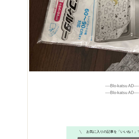
----Blo-katsu AD----
----Blo-katsu AD----
お気に入りの記事を「いいね！」