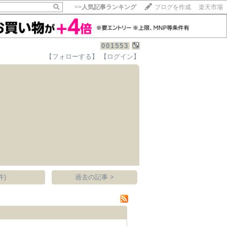
>>
人気記事ランキング
ブログを作成
楽天市場
001553
【フォローする】
【ログイン】
【毎日開催】
15記事にいいね！で1ポイント
10秒滞在
いいね!
--
/
--
件)
過去の記事 >