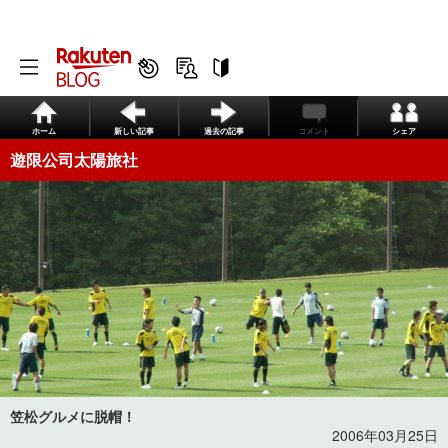
ホーム
新しい記事
過去の記事
コメント
シェア
遊限公司太陽旅社
笠松グルメに脱帽！
2006年03月25日