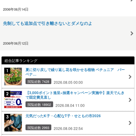
2006年06月14日
先制しても追加点で引き離さないとダメなのよ
2006年06月12日
総合記事ランキング
夏に切り戻しで繰り返し花を咲かせる植物 ペチュニア バー
ベナ…
閲覧総数 7428
2026.08.05 00:00
【3,000ポイント進呈×抽選キャンペーン実施中】楽天でんき
で固定費見直し
閲覧総数 18902
2026.08.04 11:00
元気だったK子・心配なT子・せともの市2026
閲覧総数 2993
2026.08.06 22:54