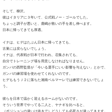
そして、柳沢。
彼はイタリアに３年いて、公式戦ノー・ゴールでした。
ちょっと調子が悪いと、鹿嶋が救いの手を差し伸べます。
日本に帰ってきても厚遇。
イナは、ヒデはたぶん日本に帰ってきても、
古巣には戻らないでしょう。
イナは、代表戦が日本で行われ、召集されても、
自分でトレーニング場を用意しなければなりません。
ガンバの西野監督が「今いる選手にいい影響を与えない」とかで、
ガンバの練習場を使わせてくれないのです。
ヒデももうＪ２に落ちた湘南ベルマーレでは練習できないでしょ
う。
彼らを日本で温かく迎えるホームがないのです。
そういう世界でやってる二人と、ヤナギを比べると、
（ポジションの違いは抜きで）どうしても必死さが違ってきます。