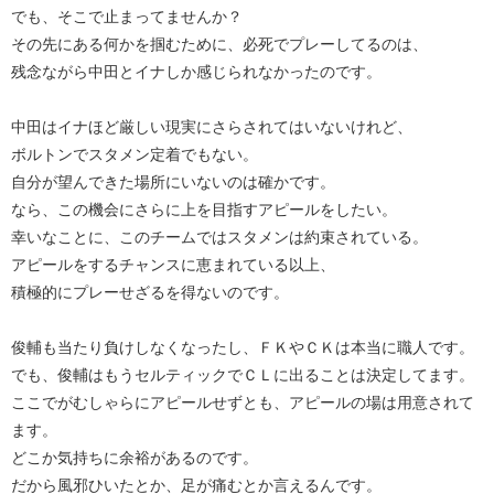
でも、そこで止まってませんか？
その先にある何かを掴むために、必死でプレーしてるのは、
残念ながら中田とイナしか感じられなかったのです。
中田はイナほど厳しい現実にさらされてはいないけれど、
ボルトンでスタメン定着でもない。
自分が望んできた場所にいないのは確かです。
なら、この機会にさらに上を目指すアピールをしたい。
幸いなことに、このチームではスタメンは約束されている。
アピールをするチャンスに恵まれている以上、
積極的にプレーせざるを得ないのです。
俊輔も当たり負けしなくなったし、ＦＫやＣＫは本当に職人です。
でも、俊輔はもうセルティックでＣＬに出ることは決定してます。
ここでがむしゃらにアピールせずとも、アピールの場は用意されて
ます。
どこか気持ちに余裕があるのです。
だから風邪ひいたとか、足が痛むとか言えるんです。