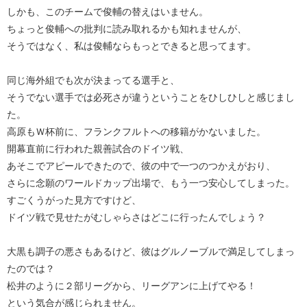
しかも、このチームで俊輔の替えはいません。
ちょっと俊輔への批判に読み取れるかも知れませんが、
そうではなく、私は俊輔ならもっとできると思ってます。
同じ海外組でも次が決まってる選手と、
そうでない選手では必死さが違うということをひしひしと感じまし
た。
高原もＷ杯前に、フランクフルトへの移籍がかないました。
開幕直前に行われた親善試合のドイツ戦、
あそこでアピールできたので、彼の中で一つのつかえがおり、
さらに念願のワールドカップ出場で、もう一つ安心してしまった。
すごくうがった見方ですけど、
ドイツ戦で見せたがむしゃらさはどこに行ったんでしょう？
大黒も調子の悪さもあるけど、彼はグルノーブルで満足してしまっ
たのでは？
松井のように２部リーグから、リーグアンに上げてやる！
という気合が感じられません。