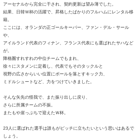
アーセナルから完全に干され、契約更新は望み薄でした。
結果、日韓Ｗ杯の活躍で、昇格したばかりのフルハムにレンタル移
籍。
ここには、オランダの正ゴールキーパー、ファン・デル・サール
や、
アイルランド代表のフィナン、フランス代表にも選ばれたサハなど
が。
降格圏すれすれの中位チームでもまれ、
徐々にスタメンに定着し、代表でもそのタックルと
視野の広さからいい位置にボールを落とすキック力、
ミドルシュートなど、力をつけていきました。
そんな矢先の怪我で、また振り出しに戻り、
さらに所属チームの不振。
またもや崖っぷちで迎えたＷ杯。
23人に選ばれた選手は誰もがピッチに立ちたいという思いはあるで
しょう。