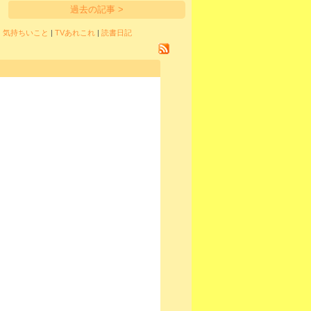
過去の記事 >
|
気持ちいこと
|
TVあれこれ
|
読書日記