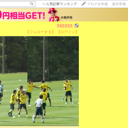
>>
人気記事ランキング
ブログを作成
楽天市場
502213
【フォローする】
【ログイン】
【毎日開催】
15記事にいいね！で1ポイント
10秒滞在
いいね!
--
/
--