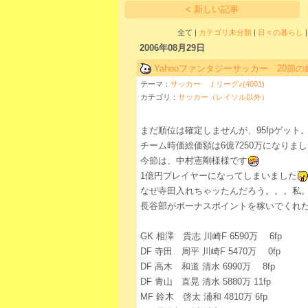
< 新しい記事
全て |
カテゴリ未分類
|
日々の暮らし
2006年08月29日
Yahooファンタジーサッカー 20節の
テーマ：
サッカー Ｊリーグ♪(4001)
カテゴリ：
サッカー（レイソル以外）
まだ順位は確定しませんが、95fpゲット
チーム時価総価額は6億7250万になりま
今節は、中村憲剛様様です
1億円プレイヤーになってしまいました
なぜ寺田入れちゃッたんだろう。。。私
長谷部がボーナスポイントを稼いでくれ
GK 相澤 貴志 川崎F 6590万 6fp
DF 寺田 周平 川崎F 5470万 0fp
DF 高木 和道 清水 6990万 8fp
DF 青山 直晃 清水 5880万 11fp
MF 鈴木 啓太 浦和 4810万 6fp