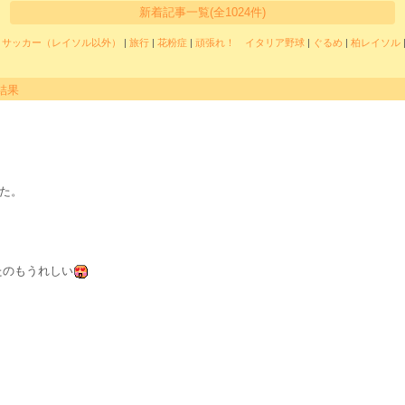
新着記事一覧(全1024件)
|
サッカー（レイソル以外）
|
旅行
|
花粉症
|
頑張れ！ イタリア野球
|
ぐるめ
|
柏レイソル
結果
。
した。
。
たのもうれしい