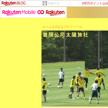
100万ポイント山
スポーツ
ホーム
|
日記
|
プロフィール
遊限公司太陽旅社