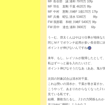
MF 長谷部 誠 浦和 7970万 10fp
MF 羽生 直剛 千葉 4620万 8fp
MF 中村 憲剛 川崎F 1億170万 17fp
MF 兵働 昭弘 清水 5340万 8fp
FW 我那覇 和樹 川崎F 5400万 9fp
FW 田中 達也 浦和 3900万 6fp
う～む、啓太くんはやはり仕事が地味な
同じＭＦでボランチ起用が多い長谷部に
ポイントが伸びないんですね
来年、もし、レイソルが復帰したとして
私はずーっと巌を入れたいけど、
ポイント伸びなそうだなあ（ああ、鬼が
次回の対象試合は清水対千葉、
これは勢いの清水か、千葉が巻き返すか
こうやって、あまりわからなくなったJ１
見ている私です。
結構、勝敗当たるし、J２の力関係もわか
次はtotoに挑戦しようかな？