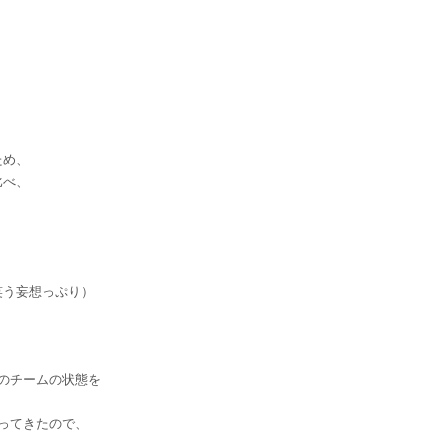
ため、
比べ、
、
笑う妄想っぷり）
。
のチームの状態を
ってきたので、