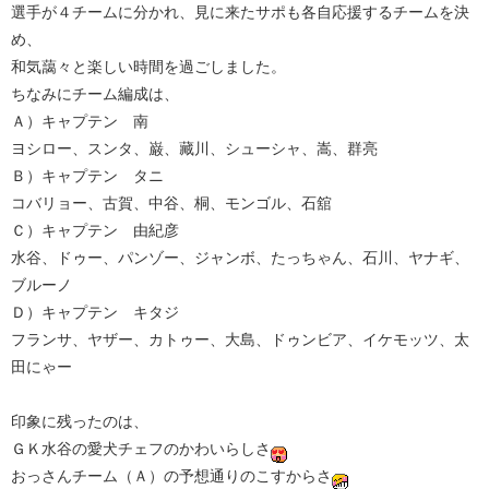
選手が４チームに分かれ、見に来たサポも各自応援するチームを決
め、
和気藹々と楽しい時間を過ごしました。
ちなみにチーム編成は、
Ａ）キャプテン 南
ヨシロー、スンタ、巌、藏川、シューシャ、嵩、群亮
Ｂ）キャプテン タニ
コバリョー、古賀、中谷、桐、モンゴル、石舘
Ｃ）キャプテン 由紀彦
水谷、ドゥー、パンゾー、ジャンボ、たっちゃん、石川、ヤナギ、
ブルーノ
Ｄ）キャプテン キタジ
フランサ、ヤザー、カトゥー、大島、ドゥンビア、イケモッツ、太
田にゃー
印象に残ったのは、
ＧＫ水谷の愛犬チェフのかわいらしさ
おっさんチーム（Ａ）の予想通りのこすからさ