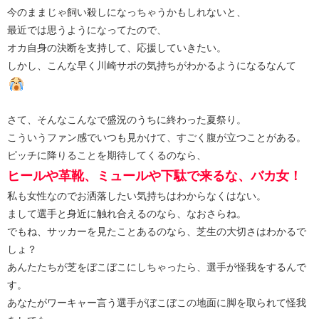
今のままじゃ飼い殺しになっちゃうかもしれないと、
最近では思うようになってたので、
オカ自身の決断を支持して、応援していきたい。
しかし、こんな早く川崎サポの気持ちがわかるようになるなんて
さて、そんなこんなで盛況のうちに終わった夏祭り。
こういうファン感でいつも見かけて、すごく腹が立つことがある。
ピッチに降りることを期待してくるのなら、
ヒールや革靴、ミュールや下駄で来るな、バカ女！
私も女性なのでお洒落したい気持ちはわからなくはない。
まして選手と身近に触れ合えるのなら、なおさらね。
でもね、サッカーを見たことあるのなら、芝生の大切さはわかるで
しょ？
あんたたちが芝をぼこぼこにしちゃったら、選手が怪我をするんで
す。
あなたがワーキャー言う選手がぼこぼこの地面に脚を取られて怪我