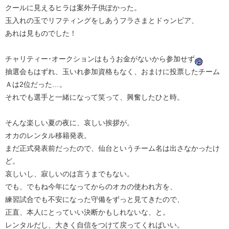
クールに見えるヒラは案外子供ぽかった。
玉入れの玉でリフティングをしあうフラさまとドゥンビア、
あれは見ものでした！
チャリティー･オークションはもうお金がないから参加せず
抽選会もはずれ、玉いれ参加資格もなく、おまけに投票したチーム
Ａは2位だった…。
それでも選手と一緒になって笑って、興奮したひと時。
そんな楽しい夏の夜に、哀しい挨拶が。
オカのレンタル移籍発表。
まだ正式発表前だったので、仙台というチーム名は出さなかったけ
ど。
哀しいし、寂しいのは言うまでもない。
でも、でもね今年になってからのオカの使われ方を、
練習試合でも不安になった守備をずっと見てきたので、
正直、本人にとっていい決断かもしれないな、と。
レンタルだし、大きく自信をつけて戻ってくればいい。