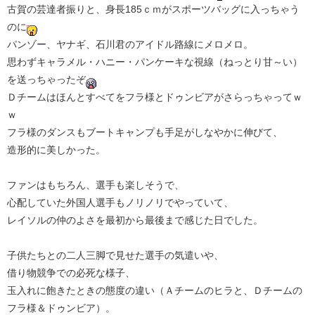
古賀の芸達者振りと、身長185ｃｍがスポーツバッグに入っちゃう
のに
パンゾー、ヤナギ、石川君のアイドル路線にメロメロ。
思わずキャラメル・ハニー・パンケーキな視線（ねっとり甘～い）
を送っちゃったぞ
Ｄチームはほんとすべてをフラ様とドゥンビアがさらっちゃってｗ
ｗ
フラ様のダンスもブートキャンプも手足がしなやかに伸びて、
造形的に美しかった。
ファンはもちろん、選手も楽しそうで、
心配していた外国人選手もノリノリでやっていて、
レイソルの仲のよさを最初から最後まで感じた日でした。
子供たちとの二人三脚で見せた選手の気遣いや、
借り物競争での必死な様子、
玉入れに飽きたときの態度の違い（Ａチームのヒラと、Ｄチームの
フラ様＆ドゥンビア）。