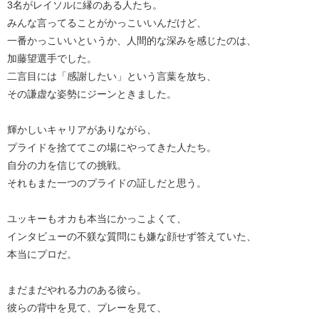
3名がレイソルに縁のある人たち。
みんな言ってることがかっこいいんだけど、
一番かっこいいというか、人間的な深みを感じたのは、
加藤望選手でした。
二言目には「感謝したい」という言葉を放ち、
その謙虚な姿勢にジーンときました。
輝かしいキャリアがありながら、
プライドを捨ててこの場にやってきた人たち。
自分の力を信じての挑戦。
それもまた一つのプライドの証しだと思う。
ユッキーもオカも本当にかっこよくて、
インタビューの不躾な質問にも嫌な顔せず答えていた、
本当にプロだ。
まだまだやれる力のある彼ら。
彼らの背中を見て、プレーを見て、