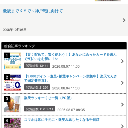
最後までＫＹで～神戸戦に向けて
2008年12月05日
総合記事ランキング
【賢く貯めて、賢く使おう！】あなたに合ったカードを選ん
で支払いをお得に！✨
閲覧総数 13441
2026.08.07 11:00
【3,000ポイント進呈×抽選キャンペーン実施中】楽天でんき
で固定費見直し
閲覧総数 21260
2026.08.04 11:00
楽天ラッキーくじ一覧（PC版）
閲覧総数 11201711
2026.08.07 08:35
スマホは常に手元に・微笑み返したくなる千日紅