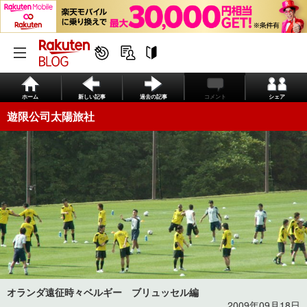
ホーム
新しい記事
過去の記事
コメント
シェア
遊限公司太陽旅社
オランダ遠征時々ベルギー ブリュッセル編
2009年09月18日