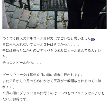
つくづく白人のアルコール分解力はすごいなと思いました
胃に何も入れないでビール２杯はきつかった。。。
中には買ったばかりのゴディバをつまみにビール飲んでる人もい
た。
チョコとビールかあ。。。
ビールウィークは毎年９月の頭の週末に行われます。
また７月から９月の初めにかけて王宮が一般開放されるので（無
料！）、
９月の頭にブリュッセルに行くのは、いつものブリュッセルよりも
だいぶお得です。