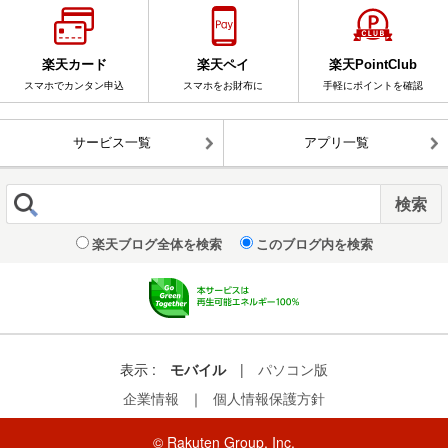
楽天カード
楽天ペイ
楽天PointClub
スマホでカンタン申込
スマホをお財布に
手軽にポイントを確認
サービス一覧
アプリ一覧
楽天ブログ全体を検索
このブログ内を検索
表示 :
モバイル
|
パソコン版
企業情報
｜
個人情報保護方針
© Rakuten Group, Inc.