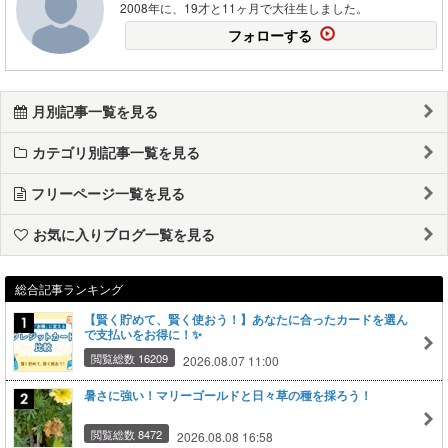
2008年に、19才と11ヶ月で大往生しました。
フォローする
月別記事一覧を見る
カテゴリ別記事一覧を見る
フリーページ一覧を見る
お気に入りブログ一覧を見る
総合記事ランキング
【賢く貯めて、賢く使おう！】あなたに合ったカードを選ん
で支払いをお得に！✨
閲覧総数 16209
2026.08.07 11:00
暑さに強い！マリーゴールドと日々草の種を採ろう！
閲覧総数 8472
2026.08.08 16:58