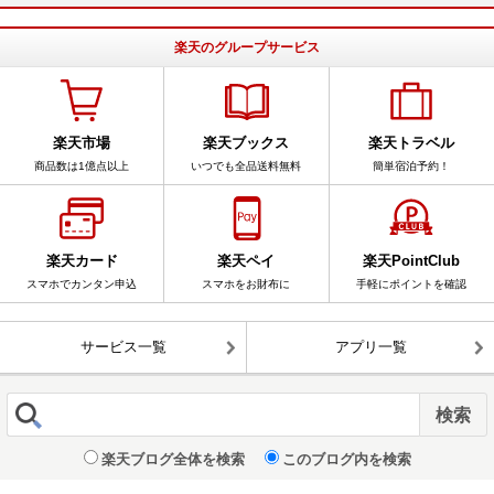
楽天のグループサービス
楽天市場
楽天ブックス
楽天トラベル
商品数は1億点以上
いつでも全品送料無料
簡単宿泊予約！
楽天カード
楽天ペイ
楽天PointClub
スマホでカンタン申込
スマホをお財布に
手軽にポイントを確認
サービス一覧
アプリ一覧
楽天ブログ全体を検索
このブログ内を検索