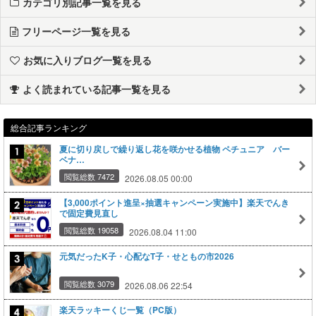
カテゴリ別記事一覧を見る
フリーページ一覧を見る
お気に入りブログ一覧を見る
よく読まれている記事一覧を見る
総合記事ランキング
夏に切り戻しで繰り返し花を咲かせる植物 ペチュニア バー
ベナ…
閲覧総数 7472
2026.08.05 00:00
【3,000ポイント進呈×抽選キャンペーン実施中】楽天でんき
で固定費見直し
閲覧総数 19058
2026.08.04 11:00
元気だったK子・心配なT子・せともの市2026
閲覧総数 3079
2026.08.06 22:54
楽天ラッキーくじ一覧（PC版）