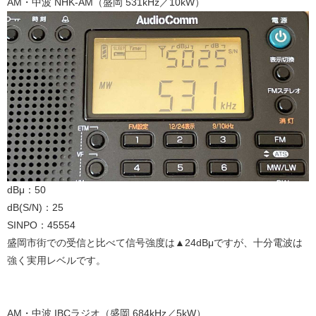
AM・中波 NHK-AM（盛岡 531kHz／10kW）
dBμ：50
dB(S/N)：25
SINPO：45554
盛岡市街での受信と比べて信号強度は▲24dBμですが、十分電波は
強く実用レベルです。
AM・中波 IBCラジオ（盛岡 684kHz／5kW）