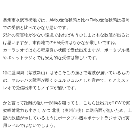
奥州市水沢市街地では、AMの受信状態と比べFMの受信状態は盛岡
での受信と比べてかなり悪いです。
郊外の障害物が少ない環境であればもう少しまともな数値が出ると
は思いますが、市街地でのFM受信はなかなか厳しいですね。
カーラジオではある程度良い状態で受信出来ますが、ポータブル機
やポケットラジオでは安定的な受信は難しいです。
特に盛岡局（紫波新山）はそこそこの強さで電波が届いているもの
の、マルチパス障害が酷くジュルジュルとした音声で、たとえステ
レオで受信出来てもノイズが酷いです。
かと言って距離の近い一関局を狙っても、こちらは出力が10Wで実
効輻射電力も小さく かつ 北側（奥州市側）に送信面が無いため、上
記の数値が示しているようにポータブル機やポケットラジオでは実
用レベルではないでしょう。