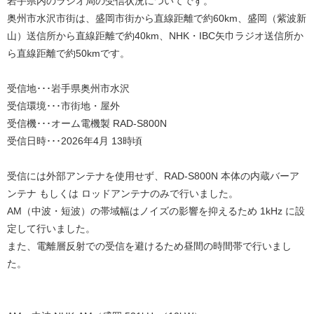
岩手県内のラジオ局の受信状況についてです。
奥州市水沢市街は、盛岡市街から直線距離で約60km、盛岡（紫波新
山）送信所から直線距離で約40km、NHK・IBC矢巾ラジオ送信所か
ら直線距離で約50kmです。
受信地･･･岩手県奥州市水沢
受信環境･･･市街地・屋外
受信機･･･オーム電機製 RAD-S800N
受信日時･･･2026年4月 13時頃
受信には外部アンテナを使用せず、RAD-S800N 本体の内蔵バーア
ンテナ もしくは ロッドアンテナのみで行いました。
AM（中波・短波）の帯域幅はノイズの影響を抑えるため 1kHz に設
定して行いました。
また、電離層反射での受信を避けるため昼間の時間帯で行いまし
た。