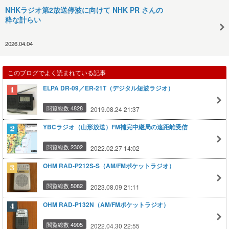
NHKラジオ第2放送停波に向けて NHK PR さんの
粋な計らい
2026.04.04
このブログでよく読まれている記事
ELPA DR-09／ER-21T（デジタル短波ラジオ）
閲覧総数 4828
2019.08.24 21:37
YBCラジオ（山形放送）FM補完中継局の遠距離受信
閲覧総数 2302
2022.02.27 14:02
OHM RAD-P212S-S（AM/FMポケットラジオ）
閲覧総数 5082
2023.08.09 21:11
OHM RAD-P132N（AM/FMポケットラジオ）
閲覧総数 4905
2022.04.30 22:55