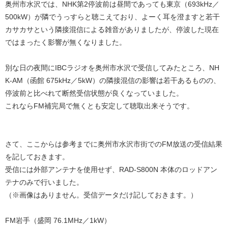
奥州市水沢では、NHK第2停波前は昼間であっても東京（693kHz／
500kW）が隣でうっすらと聴こえており、よーく耳を澄ますと若干
カサカサという隣接混信による雑音がありましたが、停波した現在
ではまったく影響が無くなりました。
別な日の夜間にIBCラジオを奥州市水沢で受信してみたところ、NH
K-AM（函館 675kHz／5kW）の隣接混信の影響は若干あるものの、
停波前と比べれて断然受信状態が良くなっていました。
これならFM補完局で無くとも安定して聴取出来そうです。
さて、ここからは参考までに奥州市水沢市街でのFM放送の受信結果
を記しておきます。
受信には外部アンテナを使用せず、RAD-S800N 本体のロッドアン
テナのみで行いました。
（※画像はありません。受信データだけ記しておきます。）
FM岩手（盛岡 76.1MHz／1kW）